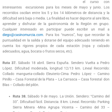
el curso con
interesantes excursiones para los meses de mayo y junio. Los
recorridos oscilan entre los 5 y los 14 kilómetros de distancia y la
dificultad será baja o media. La finalidad es hacer deporte al aire libre,
aprender y disfrutar de la gastronomía de la Región en grupo.
Cualquier interesado en participar puede escribir un mail a
diego@casinomurcia.com
. Para los “nuevos”, hay que recordar la
puntualidad en la salida y dotarse del equipo adecuado teniendo en
cuenta los rigores propios de cada estación (ropa y calzado
adecuados, agua, bocata o frutos secos, etc).
Ruta 37.
Sábado 18 abril. Sierra Espuña. Sendero Vuelta a Pedro
López. Dificultad moderada, longitud 12/13 km. Lineal Recorrido:
Collado mangueta-collado Eleuterio-Cima Pedro López – Camino
Pinillo – Casa Forestal de la Plata – La Carrasca – Casa forestal don
Blas – Collado del pilón.
Ruta 38.
Sábado 9 de mayo. La Unión. Sendero: “Camino del
33”. Dificultad fácil. Distancia: 8 km. Lineal. Recorrido: Parking
Sierra Minera -Mina Agrupa Vicenta – Camino del 33 –