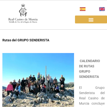
Ir
al
contenido
EL REAL CASINO
ALQUILER SALAS
Rutas del GRUPO SENDERISTA
CALENDARIO
DE RUTAS
GRUPO
SENDERISTA
El Grupo
Senderista del
Real Casino de
Murcia concluye