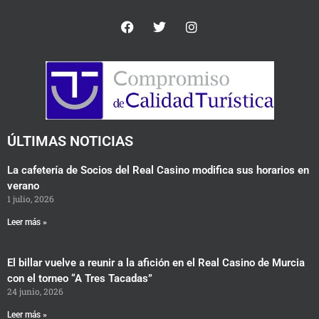
F
T
I
a
w
n
c
i
s
e
t
t
b
t
a
o
e
g
o
r
r
k
a
m
ÚLTIMAS NOTICIAS
La cafetería de Socios del Real Casino modifica sus horarios en
verano
1 julio, 2026
Leer más »
El billar vuelve a reunir a la afición en el Real Casino de Murcia
con el torneo “A Tres Tacadas”
24 junio, 2026
Leer más »