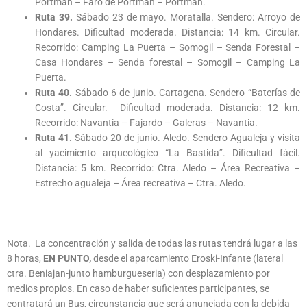
Portman – Faro de Portman – Portman.
Ruta 39.
Sábado 23 de mayo. Moratalla. Sendero: Arroyo de
Hondares. Dificultad moderada. Distancia: 14 km. Circular.
Recorrido: Camping La Puerta – Somogil – Senda Forestal –
Casa Hondares – Senda forestal – Somogil – Camping La
Puerta.
Ruta 40.
Sábado 6 de junio. Cartagena. Sendero “Baterías de
Costa”. Circular. Dificultad moderada. Distancia: 12 km.
Recorrido: Navantia – Fajardo – Galeras – Navantia.
Ruta 41.
Sábado 20 de junio. Aledo. Sendero Agualeja y visita
al yacimiento arqueológico “La Bastida”. Dificultad fácil.
Distancia: 5 km. Recorrido: Ctra. Aledo – Área Recreativa –
Estrecho agualeja – Área recreativa – Ctra. Aledo.
Nota. La concentración y salida de todas las rutas tendrá lugar a las
8 horas,
EN PUNTO,
desde el aparcamiento Eroski-Infante (lateral
ctra. Beniajan-junto hamburgueseria) con desplazamiento por
medios propios. En caso de haber suficientes participantes, se
contratará un Bus, circunstancia que será anunciada con la debida