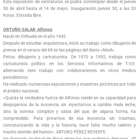
Esta exposición de caricaturas se podrá contemplar desde el jueves
30 de abril hasta el 14 de mayo. Inauguración jueves 30, a las 20
horas. Entrada libre.
ORTUÑO SALAR, Alfonso
Nació en Orihuela en el año 1942
Después de estudiar arquitectura, inició su trabajo como dibujante de
prensa en el verano del 69 en las páginas del diario «Nivel».
Pintor, dibujante y caricaturista. De 1970 a 1992, trabaja como
caricaturista político en los Servicios Informativos de T.V.E.
alternando este trabajo con colaboraciones en otros medios
periodísticos.
Ha realizado numerosas exposiciones y muestras pictóricas por todo
el ámbito nacional.
«Quizás la verdadera fuerza de Alfonso reside en su capacidad para
despojarnos de la inocencia sin inyectarnos a cambio mala leche,
sino la sonrisa cómplice y sabia del que, de alguna forma, ha
comprendido. Para privarnos de esa inocencia sin traumas,
caricaturizando la vida y la historia, hace falta mucho talento y
mucho sentido del humor». ARTURO PÉREZ REVERTE.
Ha ilustrado multitud de libros entre los que podemos destacar, «El