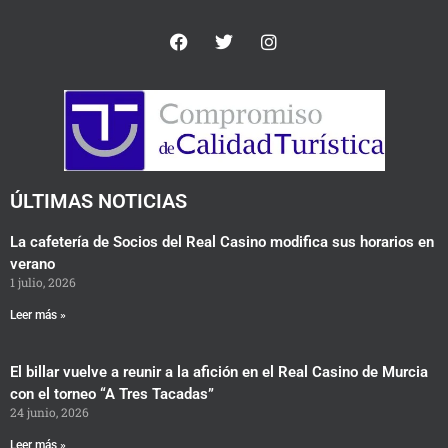
F
T
I
a
w
n
c
i
s
e
t
t
b
t
a
o
e
g
o
r
r
k
a
m
ÚLTIMAS NOTICIAS
La cafetería de Socios del Real Casino modifica sus horarios en
verano
1 julio, 2026
Leer más »
El billar vuelve a reunir a la afición en el Real Casino de Murcia
con el torneo “A Tres Tacadas”
24 junio, 2026
Leer más »