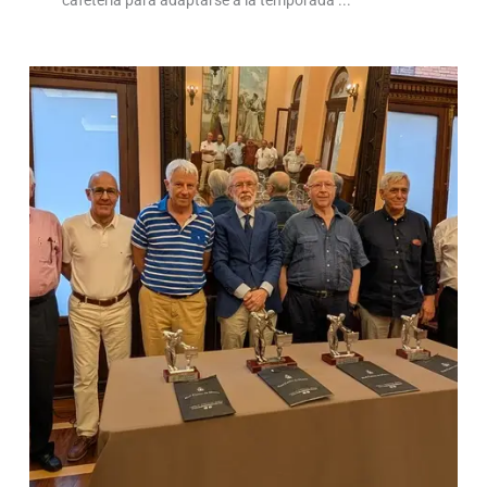
cafetería para adaptarse a la temporada ...