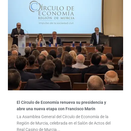
El Círculo de Economía renueva su presidencia y
abre una nueva etapa con Francisco Marín
La Asamblea General del Círculo de Economía de la
Región de Murcia, celebrada en el Salón de Actos del
Real Casino de Murcia...