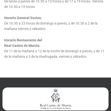
De lunes a jueves de 10.30 a 13 horas y de 17 a 19 horas. Viernes
de 10.30 a 13 horas.
Horario General Socios:
De 10.30 a 23 horas de domingo a jueves, y de 10.30 a 2 de la
mañana viernes y sábados.
Horario Restaurante del
Real Casino de Murcia:
De 11 de la mañana a 12 de la noche de domingo a jueves, y de 11
de la mañana a 3 de la madrugada, viernes y sábados.