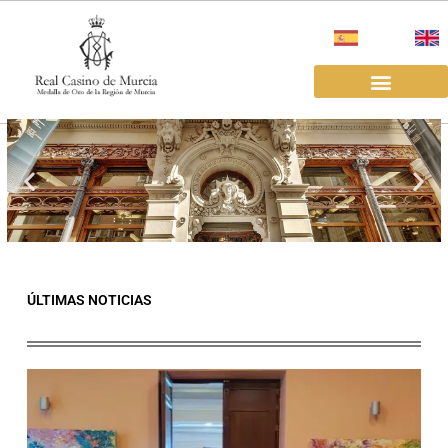
Ir
al
contenido
EL REAL CASINO
ALQUILER SALAS
ÚLTIMAS NOTICIAS