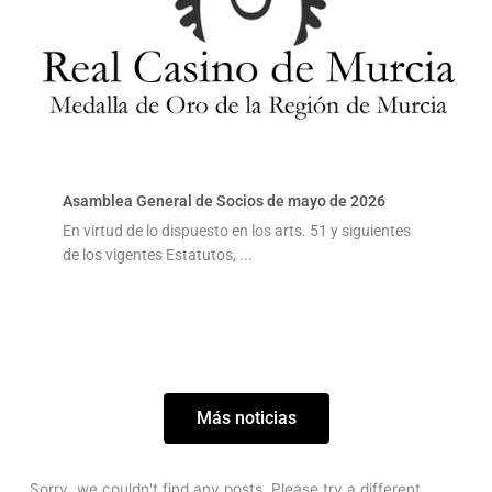
Asamblea General de Socios de mayo de 2026
En virtud de lo dispuesto en los arts. 51 y siguientes
de los vigentes Estatutos, ...
Más noticias
Sorry, we couldn't find any posts. Please try a different