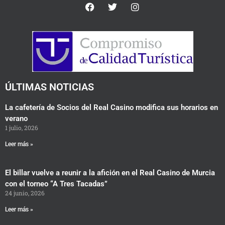
F
T
I
a
w
n
c
i
s
e
t
t
b
t
a
o
e
g
o
r
r
k
a
m
ÚLTIMAS NOTICIAS
La cafetería de Socios del Real Casino modifica sus horarios en
verano
1 julio, 2026
Leer más »
El billar vuelve a reunir a la afición en el Real Casino de Murcia
con el torneo “A Tres Tacadas”
24 junio, 2026
Leer más »