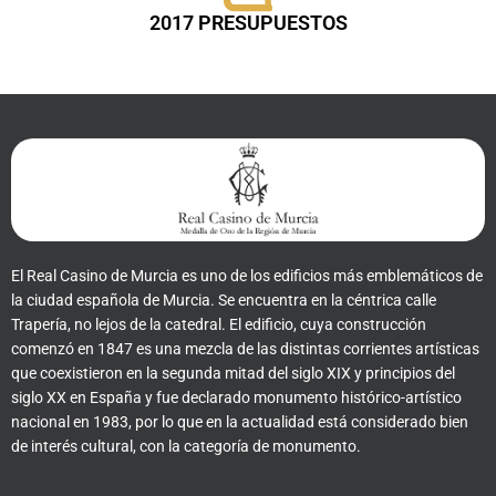
2017 PRESUPUESTOS
El Real Casino de Murcia es uno de los edificios más emblemáticos de
la ciudad española de Murcia. Se encuentra en la céntrica calle
Trapería, no lejos de la catedral. El edificio, cuya construcción
comenzó en 1847 es una mezcla de las distintas corrientes artísticas
que coexistieron en la segunda mitad del siglo XIX y principios del
siglo XX en España y fue declarado monumento histórico-artístico
nacional en 1983, por lo que en la actualidad está considerado bien
de interés cultural, con la categoría de monumento.