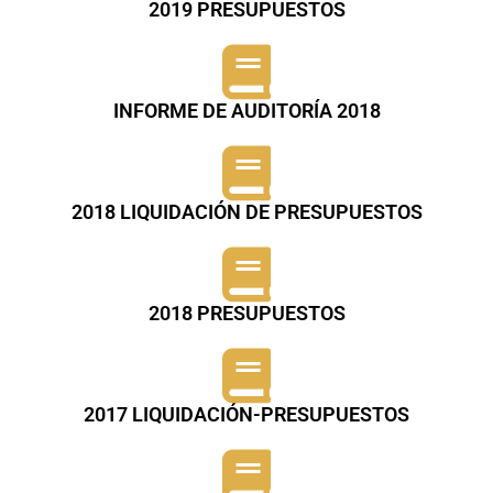
2019 PRESUPUESTOS
INFORME DE AUDITORÍA 2018
2018 LIQUIDACIÓN DE PRESUPUESTOS
2018 PRESUPUESTOS
2017 LIQUIDACIÓN-PRESUPUESTOS