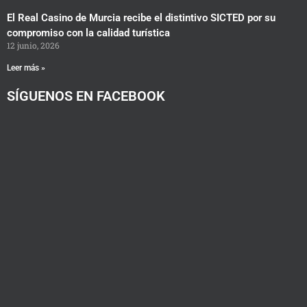
El Real Casino de Murcia recibe el distintivo SICTED por su
compromiso con la calidad turística
12 junio, 2026
Leer más »
SÍGUENOS EN FACEBOOK