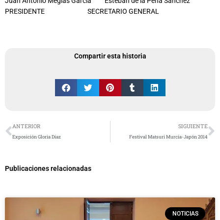
Juan Antonio Megías García Esteban de la Peña Sánchez
PRESIDENTE SECRETARIO GENERAL
Compartir esta historia
Ant
S
ANTERIOR
SIGUIENTE
Exposición Gloria Díaz
Festival Matsuri Murcia-Japón 2014
Publicaciones relacionadas
NOTICIAS