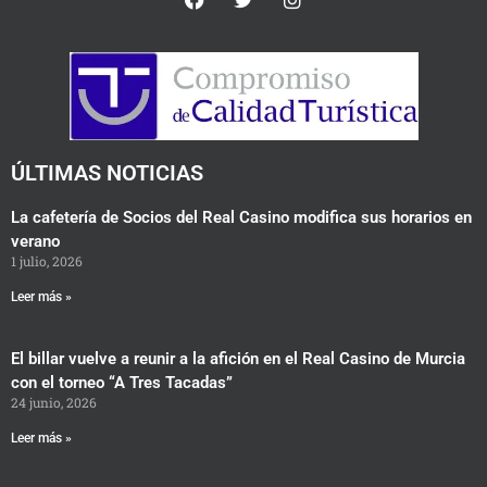
a
w
n
c
i
s
e
t
t
b
t
a
o
e
g
o
r
r
k
a
m
ÚLTIMAS NOTICIAS
La cafetería de Socios del Real Casino modifica sus horarios en
verano
1 julio, 2026
Leer más »
El billar vuelve a reunir a la afición en el Real Casino de Murcia
con el torneo “A Tres Tacadas”
24 junio, 2026
Leer más »