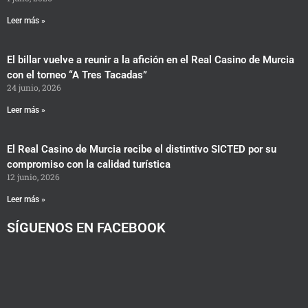
Leer más »
El billar vuelve a reunir a la afición en el Real Casino de Murcia
con el torneo “A Tres Tacadas”
24 junio, 2026
Leer más »
El Real Casino de Murcia recibe el distintivo SICTED por su
compromiso con la calidad turística
12 junio, 2026
Leer más »
SÍGUENOS EN FACEBOOK