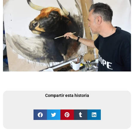
Compartir esta historia