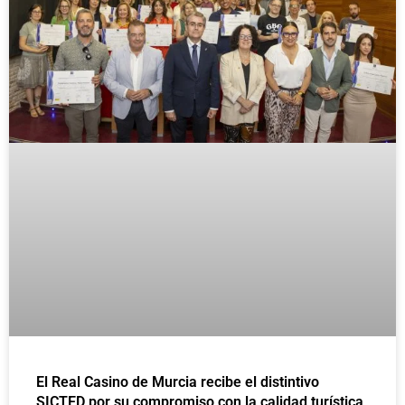
El Real Casino de Murcia recibe el distintivo
SICTED por su compromiso con la calidad turística