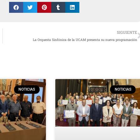
SIGUIENTE
La Orquesta Sinfónica de la UCAM presenta su nueva programación
NOTICIAS
NOTICIAS