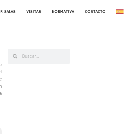
ER SALAS
VISITAS
NORMATIVA
CONTACTO
Buscar
Buscar
o
l
e
n
a