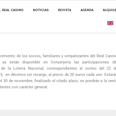
L REAL CASINO
NOTICIAS
REVISTA
AGENDA
ALQUIL
imiento de los socios, familiares y simpatizantes del Real Casin
ya están disponible en Conserjería las participaciones de
de la Lotería Nacional, correspondientes al sorteo del 22 d
5, en décimos sin recargo, al precio de 20 euros cada uno. Estará
el 30 de noviembre, finalizado el citado plazo, se pondrán a la vent
tentes con carácter general.