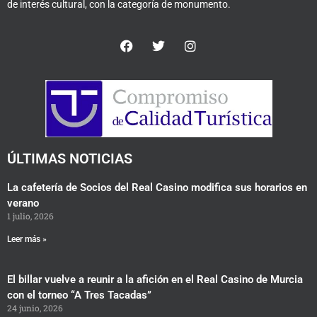
de interés cultural, con la categoría de monumento.
F
T
I
a
w
n
c
i
s
e
t
t
b
t
a
o
e
g
o
r
r
k
a
m
ÚLTIMAS NOTICIAS
La cafetería de Socios del Real Casino modifica sus horarios en
verano
1 julio, 2026
Leer más »
El billar vuelve a reunir a la afición en el Real Casino de Murcia
con el torneo “A Tres Tacadas”
24 junio, 2026