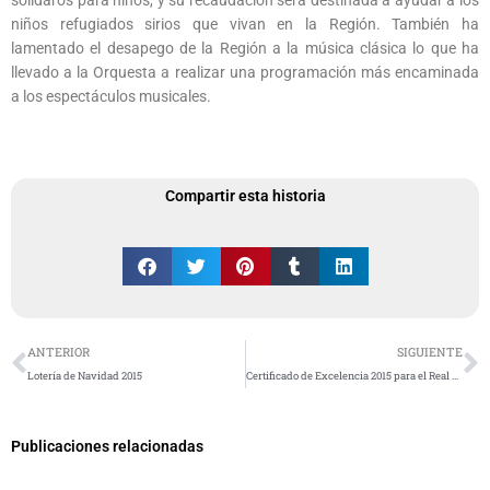
niños refugiados sirios que vivan en la Región. También ha
lamentado el desapego de la Región a la música clásica lo que ha
llevado a la Orquesta a realizar una programación más encaminada
a los espectáculos musicales.
Compartir esta historia
Ant
S
ANTERIOR
SIGUIENTE
Lotería de Navidad 2015
Certificado de Excelencia 2015 para el Real Casino de Murcia
Publicaciones relacionadas