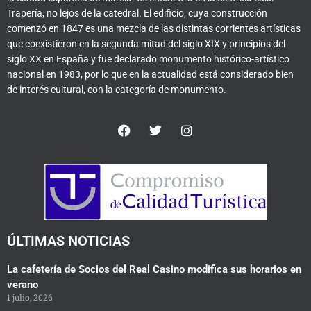
Trapería, no lejos de la catedral. El edificio, cuya construcción
comenzó en 1847 es una mezcla de las distintas corrientes artísticas
que coexistieron en la segunda mitad del siglo XIX y principios del
siglo XX en España y fue declarado monumento histórico-artístico
nacional en 1983, por lo que en la actualidad está considerado bien
de interés cultural, con la categoría de monumento.
F
T
I
a
w
n
c
i
s
e
t
t
b
t
a
o
e
g
o
r
r
k
a
m
ÚLTIMAS NOTICIAS
La cafetería de Socios del Real Casino modifica sus horarios en
verano
1 julio, 2026