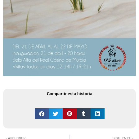
Compartir esta historia
Ant
S
ANTERIOR
SIGUIENTE