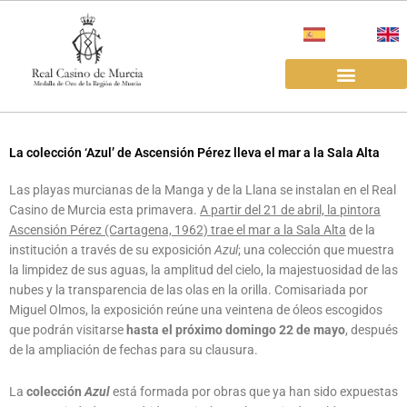
Ir
al
contenido
EL REAL CASINO
ALQUILER SALAS
La colección ‘Azul’ de Ascensión Pérez lleva el mar a la Sala Alta
Las playas murcianas de la Manga y de la Llana se instalan en el Real
Casino de Murcia esta primavera.
A partir del 21 de abril, la pintora
Ascensión Pérez (Cartagena, 1962) trae el mar a la Sala Alta
de la
institución a través de su exposición
Azul
; una colección que muestra
la limpidez de sus aguas, la amplitud del cielo, la majestuosidad de las
nubes y la transparencia de las olas en la orilla. Comisariada por
Miguel Olmos, la exposición reúne una veintena de óleos escogidos
que podrán visitarse
hasta el próximo domingo 22 de mayo
, después
de la ampliación de fechas para su clausura.
La
colección
Azul
está formada por obras que ya han sido expuestas