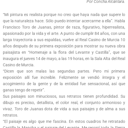
Por Concha Alcántara.
“Mi pintura es realista porque no creo que haya nada que supere lo
que la naturaleza hace. Sólo puedo intentar acercarme a ella”. Habla
Francisco Toro de Juanas, pintor de raza, figurativo, hiperrealista,
apasionado por la vida y el arte. A punto de cumplir 84 años, con una
larga trayectoria a sus espaldas, vuelve al Real Casino de Murcia 10
años después de su primera exposición para mostrar su nueva obra
paisajista en “Homenaje a la flora del Levante y Castilla”, que se
inaugura el jueves 14 de mayo, a las 19 horas, en la Sala Alta del Real
Casino de Murcia.
“Dicen que son malas las segundas partes. Pero mi primera
exposición allí fue increíble. Felizmente se vendió íntegra y el
acogimiento de la gente y de la entidad fue sensacional, así que
ganas tengo de repetir”.
Sus paisajes son minuciosos, sus retratos tienen profundidad. Su
dibujo es preciso, detallista, el color real, el conjunto armonioso y
vivaz. Toro de Juanas dota de vida a sus paisajes y de alma a sus
retratos.
“El paisaje es algo que me fascina. En estos cuadros he retratado
Castilla la Mancha y el paisaje del Levante. Me recorrí toda la Sierra