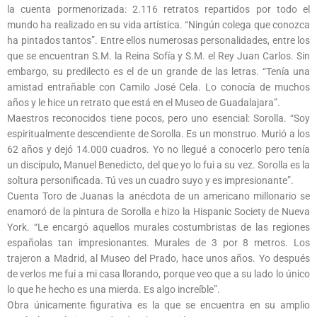
la cuenta pormenorizada: 2.116 retratos repartidos por todo el
mundo ha realizado en su vida artística. “Ningún colega que conozca
ha pintados tantos”. Entre ellos numerosas personalidades, entre los
que se encuentran S.M. la Reina Sofía y S.M. el Rey Juan Carlos. Sin
embargo, su predilecto es el de un grande de las letras. “Tenía una
amistad entrañable con Camilo José Cela. Lo conocía de muchos
años y le hice un retrato que está en el Museo de Guadalajara”.
Maestros reconocidos tiene pocos, pero uno esencial: Sorolla. “Soy
espiritualmente descendiente de Sorolla. Es un monstruo. Murió a los
62 años y dejó 14.000 cuadros. Yo no llegué a conocerlo pero tenía
un discípulo, Manuel Benedicto, del que yo lo fui a su vez. Sorolla es la
soltura personificada. Tú ves un cuadro suyo y es impresionante”.
Cuenta Toro de Juanas la anécdota de un americano millonario se
enamoró de la pintura de Sorolla e hizo la Hispanic Society de Nueva
York. “Le encargó aquellos murales costumbristas de las regiones
españolas tan impresionantes. Murales de 3 por 8 metros. Los
trajeron a Madrid, al Museo del Prado, hace unos años. Yo después
de verlos me fui a mi casa llorando, porque veo que a su lado lo único
lo que he hecho es una mierda. Es algo increíble”.
Obra únicamente figurativa es la que se encuentra en su amplio