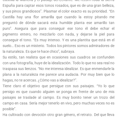
Espuña para captar esos tonos rosados, que es de una gran belleza,
y sus pinos grandiosos”. Plasmar el color exacto es su prioridad. “En
Castilla hay una flor amarilla que cuando la estoy pitando me
preguntó de dónde sacará esta humilde planta ese amarillo tan
puro”. Asegura que para conseguir ese tono él debe echar el
pigmento entero, no mezclarlo con nada, y dejarse la piel para
conseguir el tono. “Es muy intenso. Y es una plantita que está en el
suelo… Eso es un misterio. Todos los pintores somos admiradores de
la naturaleza. Es que te hace chico”, subraya.
Su estilo, tan realista que en ocasiones sus cuadros se confunden
con una fotografía, huye de la idealización. Todo lo que no sea real no
traspasa sus lienzos. “No me interesa idealizar. Es que enmendarle la
plana a la naturaleza me parece una audacia. Por muy bien que lo
hagas, no te acercas. ¿Cómo vas a idealizar?”.
Tiene claro el objetivo que persigue con sus paisajes. “Yo lo que
persigo es que cuando alguien se ponga en frente de uno de mis
paisajes se traslade al campo. Es muy bonito tener un trozo del
campo en casa. Sería mejor tenerlo en vivo, pero muchas veces no es
posible”.
Ha cultivado con devoción otro gran género, el retrato. Del que lleva