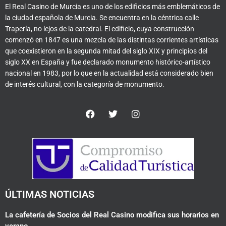
El Real Casino de Murcia es uno de los edificios más emblemáticos de
la ciudad española de Murcia. Se encuentra en la céntrica calle
Trapería, no lejos de la catedral. El edificio, cuya construcción
comenzó en 1847 es una mezcla de las distintas corrientes artísticas
que coexistieron en la segunda mitad del siglo XIX y principios del
siglo XX en España y fue declarado monumento histórico-artístico
nacional en 1983, por lo que en la actualidad está considerado bien
de interés cultural, con la categoría de monumento.
F
T
I
a
w
n
c
i
s
e
t
t
b
t
a
o
e
g
o
r
r
k
a
m
ÚLTIMAS NOTICIAS
La cafetería de Socios del Real Casino modifica sus horarios en