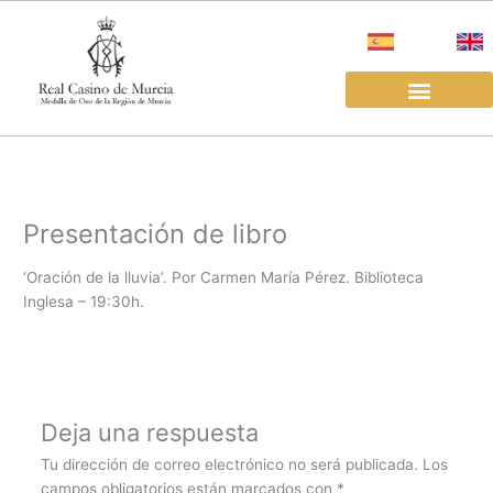
Ir
al
contenido
EL REAL CASINO
ALQUILER SALAS
Presentación de libro
‘Oración de la lluvia’. Por Carmen María Pérez. Biblioteca
Inglesa – 19:30h.
Deja una respuesta
Tu dirección de correo electrónico no será publicada.
Los
campos obligatorios están marcados con
*