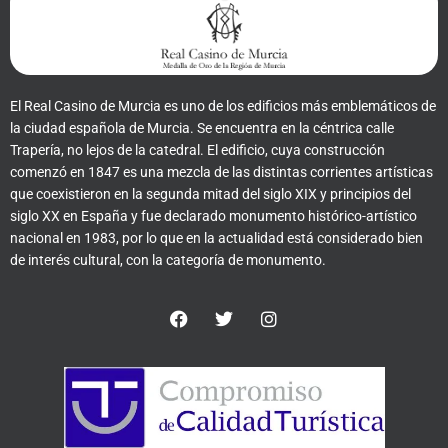
El Real Casino de Murcia es uno de los edificios más emblemáticos de
la ciudad española de Murcia. Se encuentra en la céntrica calle
Trapería, no lejos de la catedral. El edificio, cuya construcción
comenzó en 1847 es una mezcla de las distintas corrientes artísticas
que coexistieron en la segunda mitad del siglo XIX y principios del
siglo XX en España y fue declarado monumento histórico-artístico
nacional en 1983, por lo que en la actualidad está considerado bien
de interés cultural, con la categoría de monumento.
F
T
I
a
w
n
c
i
s
e
t
t
b
t
a
o
e
g
o
r
r
k
a