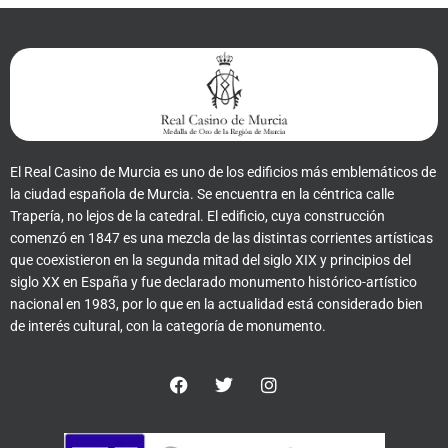
El Real Casino de Murcia es uno de los edificios más emblemáticos de
la ciudad española de Murcia. Se encuentra en la céntrica calle
Trapería, no lejos de la catedral. El edificio, cuya construcción
comenzó en 1847 es una mezcla de las distintas corrientes artísticas
que coexistieron en la segunda mitad del siglo XIX y principios del
siglo XX en España y fue declarado monumento histórico-artístico
nacional en 1983, por lo que en la actualidad está considerado bien
de interés cultural, con la categoría de monumento.
F
T
I
a
w
n
c
i
s
e
t
t
b
t
a