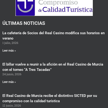
o
e
g
o
r
r
k
a
m
ÚLTIMAS NOTICIAS
La cafetería de Socios del Real Casino modifica sus horarios en
verano
1 julio, 2026
Leer más »
El billar vuelve a reunir a la afición en el Real Casino de Murcia
con el torneo “A Tres Tacadas”
24 junio, 2026
Leer más »
El Real Casino de Murcia recibe el distintivo SICTED por su
compromiso con la calidad turística
12 junio, 2026