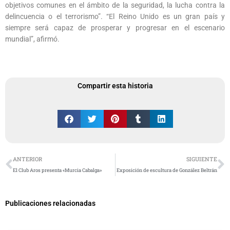
objetivos comunes en el ámbito de la seguridad, la lucha contra la
delincuencia o el terrorismo”. “El Reino Unido es un gran país y
siempre será capaz de prosperar y progresar en el escenario
mundial”, afirmó.
Compartir esta historia
Ant
S
ANTERIOR
SIGUIENTE
El Club Aros presenta «Murcia Cabalga»
Exposición de escultura de González Beltrán
Publicaciones relacionadas