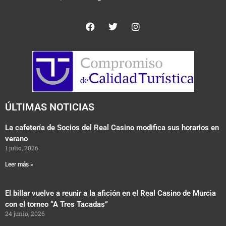
F
T
I
a
w
n
c
i
s
e
t
t
b
t
a
o
e
g
o
r
r
k
a
m
ÚLTIMAS NOTICIAS
La cafetería de Socios del Real Casino modifica sus horarios en
verano
1 julio, 2026
Leer más »
El billar vuelve a reunir a la afición en el Real Casino de Murcia
con el torneo “A Tres Tacadas”
24 junio, 2026