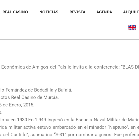
L REAL CASINO
NOTICIAS
REVISTA
AGENDA
ALQUIL
 Económica de Amigos del País le invita a la conferencia: “BLAS D
io Fernández de Bodadilla y Bufalá.
Actos Real Casino de Murcia.
8 de Enero, 2015.
s.
elona en 1930.En 1.949 Ingresó en la Escuela Naval Militar de Marín
vida militar activa estuvo embarcado en el minador “Neptuno”, en e
 del Castillo”, submarino “S-31” por nombrar algunos. Fue profeso