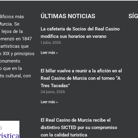
ÚLTIMAS NOTICIAS
SÍ
dificios más
urcia. Se
La cafetería de Socios del Real Casino
 lejos de la
modifica sus horarios en verano
 comenzó en 1847
1 julio, 2026
 artísticas que
Leer más »
 XIX y principios
 monumento
lo que en la
El billar vuelve a reunir a la afición en el
és cultural, con
Real Casino de Murcia con el torneo “A
Tres Tacadas”
24 junio, 2026
Leer más »
El Real Casino de Murcia recibe el
distintivo SICTED por su compromiso
con la calidad turística