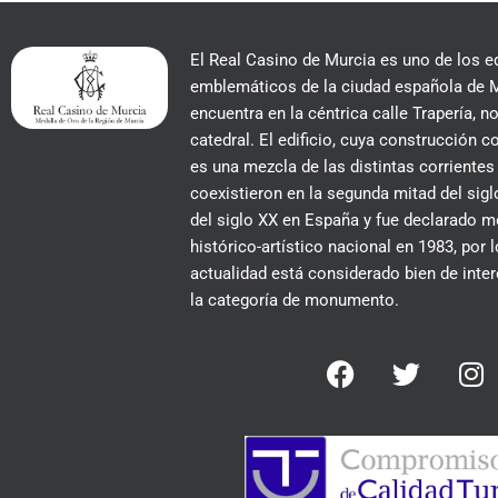
El Real Casino de Murcia es uno de los e
emblemáticos de la ciudad española de M
encuentra en la céntrica calle Trapería, no
catedral. El edificio, cuya construcción
es una mezcla de las distintas corrientes
coexistieron en la segunda mitad del siglo
del siglo XX en España y fue declarado
histórico-artístico nacional en 1983, por 
actualidad está considerado bien de inter
la categoría de monumento.
F
T
I
a
w
n
c
i
s
e
t
t
b
t
a
o
e
g