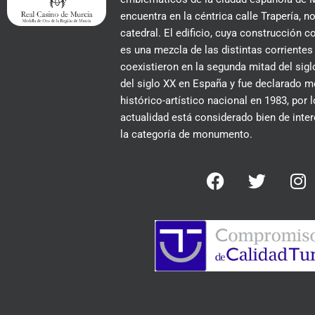
encuentra en la céntrica calle Trapería, no
catedral. El edificio, cuya construcción
es una mezcla de las distintas corrientes
coexistieron en la segunda mitad del siglo
del siglo XX en España y fue declarado
histórico-artístico nacional en 1983, por 
actualidad está considerado bien de inter
la categoría de monumento.
F
T
I
a
w
n
c
i
s
e
t
t
b
t
a
o
e
g
o
r
r
k
a
m