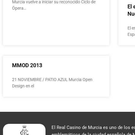
Murcia vuelve a iniciar su reconocido Ciclo de
El 
Ópera…
Nu
El 
Esp
MMOD 2013
21 NOVIEMBRE / PATIO AZUL Murcia Open
Design en el
El Real Casino de Murcia es uno de los e
emblemáticos de la ciudad española de M