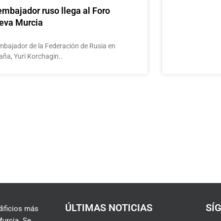
embajador ruso llega al Foro
eva Murcia
embajador de la Federación de Rusia en
aña, Yuri Korchagin..
ÚLTIMAS NOTICIAS
SÍ
dificios más
urcia. Se