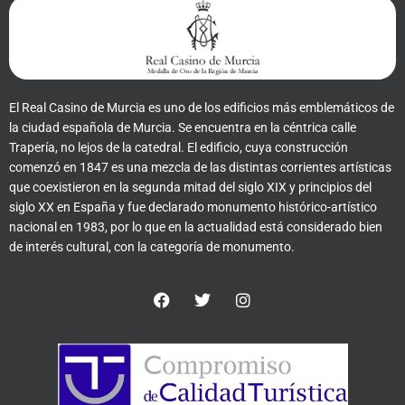
El Real Casino de Murcia es uno de los edificios más emblemáticos de
la ciudad española de Murcia. Se encuentra en la céntrica calle
Trapería, no lejos de la catedral. El edificio, cuya construcción
comenzó en 1847 es una mezcla de las distintas corrientes artísticas
que coexistieron en la segunda mitad del siglo XIX y principios del
siglo XX en España y fue declarado monumento histórico-artístico
nacional en 1983, por lo que en la actualidad está considerado bien
de interés cultural, con la categoría de monumento.
F
T
I
a
w
n
c
i
s
e
t
t
b
t
a
o
e
g
o
r
r
k
a