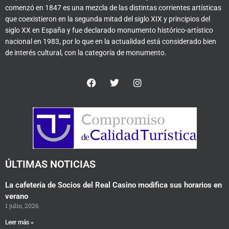
comenzó en 1847 es una mezcla de las distintas corrientes artísticas
que coexistieron en la segunda mitad del siglo XIX y principios del
siglo XX en España y fue declarado monumento histórico-artístico
nacional en 1983, por lo que en la actualidad está considerado bien
de interés cultural, con la categoría de monumento.
F
T
I
a
w
n
c
i
s
e
t
t
b
t
a
o
e
g
o
r
r
k
a
m
ÚLTIMAS NOTICIAS
La cafetería de Socios del Real Casino modifica sus horarios en
verano
1 julio, 2026
Leer más »