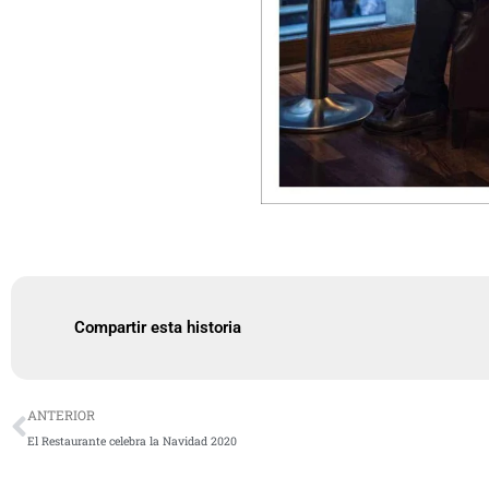
Compartir esta historia
Ant
ANTERIOR
El Restaurante celebra la Navidad 2020