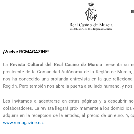
Ir
al
E
contenido
¡Vuelve RCMAGAZINE!
La
Revista Cultural del Real Casino de Murcia
presenta su
n
presidente de la Comunidad Autónoma de la Región de Murcia,
nos ha concedido una profunda entrevista en la que reflexiona
Región. Pero también nos abre la puerta a su lado humano, y nos
Les invitamos a adentrarse en estas páginas y a descubrir no
colaboradores. La revista llegará próximamente a los domicilios
adquirir en la recepción de la entidad, al precio de un euro. Y
www.rcmagazine.es
.