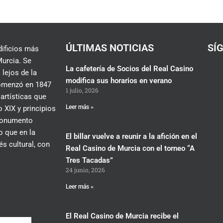
ÚLTIMAS NOTICIAS
SÍ
dificios más
urcia. Se
La cafetería de Socios del Real Casino
 lejos de la
modifica sus horarios en verano
 comenzó en 1847
1 julio, 2026
 artísticas que
Leer más »
 XIX y principios
 monumento
lo que en la
El billar vuelve a reunir a la afición en el
és cultural, con
Real Casino de Murcia con el torneo “A
Tres Tacadas”
24 junio, 2026
Leer más »
El Real Casino de Murcia recibe el