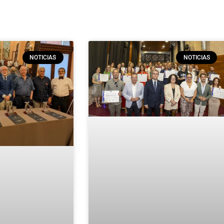
NOTICIAS
NOTICIAS