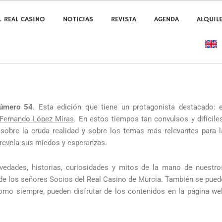
L REAL CASINO
NOTICIAS
REVISTA
AGENDA
ALQUIL
úmero 54
. Esta edición que tiene un protagonista destacado: e
Fernando López Miras
. En estos tiempos tan convulsos y difíciles
 sobre la cruda realidad y sobre los temas más relevantes para l
 revela sus miedos y esperanzas.
vedades, historias, curiosidades y mitos de la mano de nuestro
 de los señores Socios del Real Casino de Murcia. También se pued
, como siempre, pueden disfrutar de los contenidos en la página we