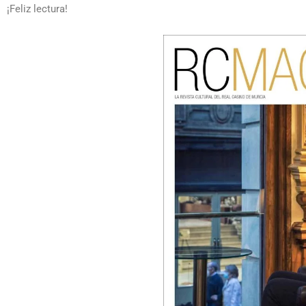
¡Feliz lectura!