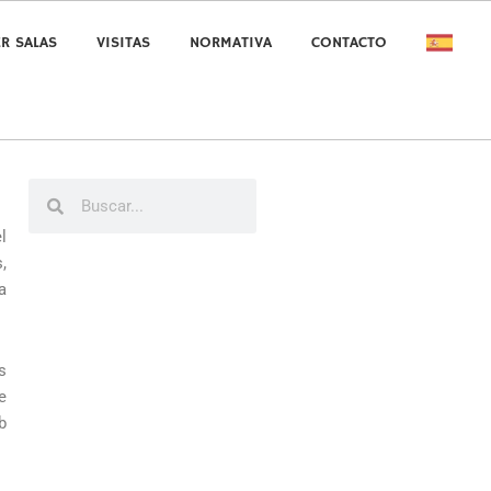
ER SALAS
VISITAS
NORMATIVA
CONTACTO
Buscar
Buscar
l
,
a
s
e
b