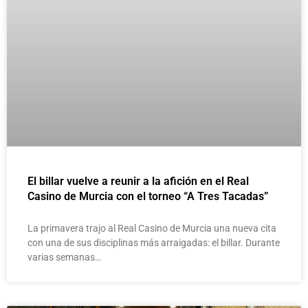
El billar vuelve a reunir a la afición en el Real
Casino de Murcia con el torneo “A Tres Tacadas”
La primavera trajo al Real Casino de Murcia una nueva cita
con una de sus disciplinas más arraigadas: el billar. Durante
varias semanas…