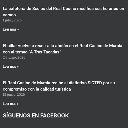
La cafetería de Socios del Real Casino modifica sus horarios en
verano
1 julio, 2026
Leer más »
El billar vuelve a reunir a la afición en el Real Casino de Murcia
con el torneo “A Tres Tacadas”
24 junio, 2026
Leer más »
El Real Casino de Murcia recibe el distintivo SICTED por su
compromiso con la calidad turística
12 junio, 2026
Leer más »
SÍGUENOS EN FACEBOOK