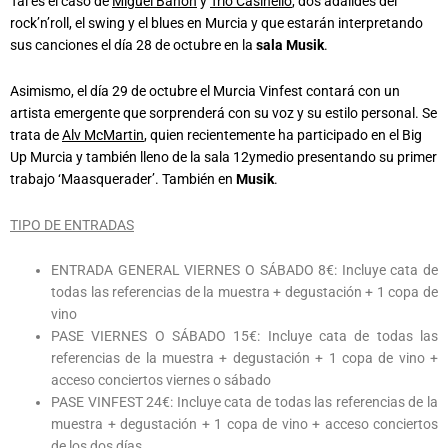
Tal es el caso de
Miguel Bañón
y
Trío Casinello
, dos adalides del
rock’n’roll, el swing y el blues en Murcia y que estarán interpretando
sus canciones el día 28 de octubre en la
sala Musik
.
Asimismo, el día 29 de octubre el Murcia Vinfest contará con un
artista emergente que sorprenderá con su voz y su estilo personal. Se
trata de
Alv McMartin
, quien recientemente ha participado en el Big
Up Murcia y también lleno de la sala 12ymedio presentando su primer
trabajo ‘Maasquerader’. También en
Musik
.
TIPO DE ENTRADAS
ENTRADA GENERAL VIERNES O SÁBADO 8€: Incluye cata de
todas las referencias de la muestra + degustación + 1 copa de
vino
PASE VIERNES O SÁBADO 15€: Incluye cata de todas las
referencias de la muestra + degustación + 1 copa de vino +
acceso conciertos viernes o sábado
PASE VINFEST 24€: Incluye cata de todas las referencias de la
muestra + degustación + 1 copa de vino + acceso conciertos
de los dos días