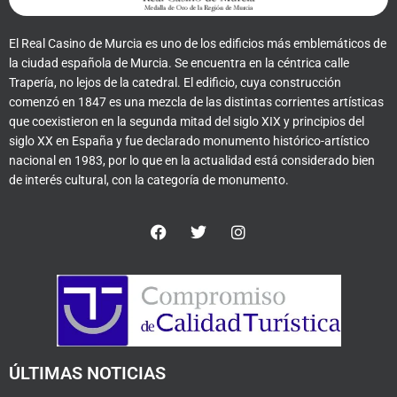
El Real Casino de Murcia es uno de los edificios más emblemáticos de
la ciudad española de Murcia. Se encuentra en la céntrica calle
Trapería, no lejos de la catedral. El edificio, cuya construcción
comenzó en 1847 es una mezcla de las distintas corrientes artísticas
que coexistieron en la segunda mitad del siglo XIX y principios del
siglo XX en España y fue declarado monumento histórico-artístico
nacional en 1983, por lo que en la actualidad está considerado bien
de interés cultural, con la categoría de monumento.
F
T
I
a
w
n
c
i
s
e
t
t
b
t
a
o
e
g
o
r
r
k
a
m
ÚLTIMAS NOTICIAS