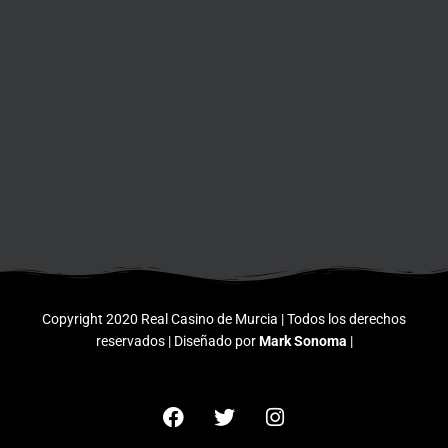
Copyright 2020 Real Casino de Murcia | Todos los derechos
reservados | Diseñado por
Mark Sonoma
|
F
T
I
a
w
n
c
i
s