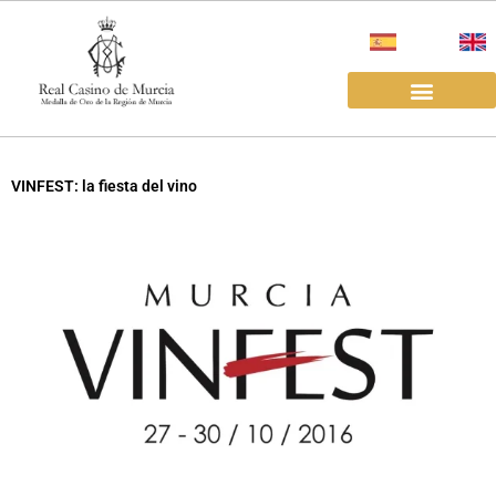
Ir
al
contenido
EL REAL CASINO
ALQUILER SALAS
VINFEST: la fiesta del vino