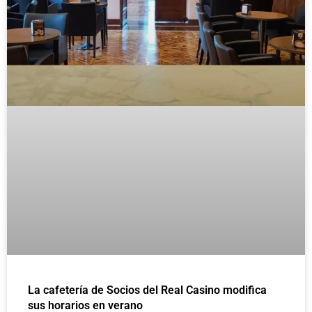
La cafetería de Socios del Real Casino modifica
sus horarios en verano