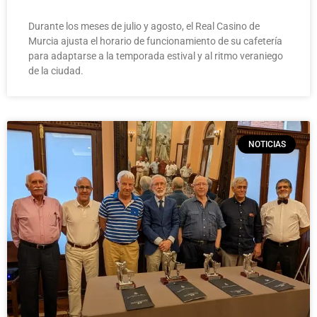
Durante los meses de julio y agosto, el Real Casino de
Murcia ajusta el horario de funcionamiento de su cafetería
para adaptarse a la temporada estival y al ritmo veraniego
de la ciudad.
NOTICIAS