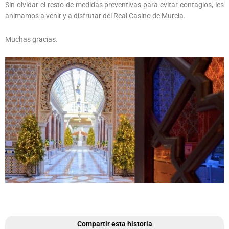
Sin olvidar el resto de medidas preventivas para evitar contagios, les
animamos a venir y a disfrutar del Real Casino de Murcia.
Muchas gracias.
Compartir esta historia