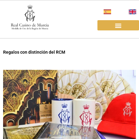
Ir
al
contenido
EL REAL CASINO
ALQUILER SALAS
Regalos con distinción del RCM