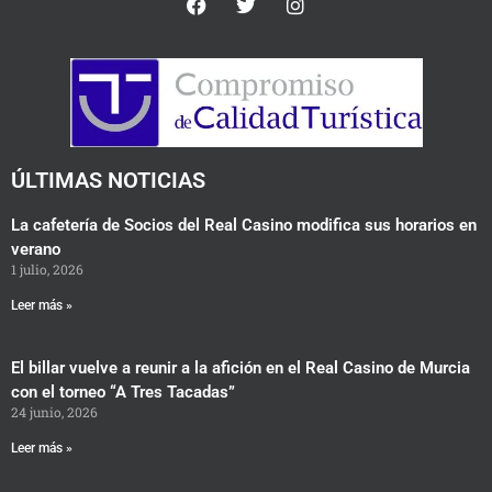
a
w
n
c
i
s
e
t
t
b
t
a
o
e
g
o
r
r
k
a
m
ÚLTIMAS NOTICIAS
La cafetería de Socios del Real Casino modifica sus horarios en
verano
1 julio, 2026
Leer más »
El billar vuelve a reunir a la afición en el Real Casino de Murcia
con el torneo “A Tres Tacadas”
24 junio, 2026
Leer más »