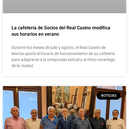
La cafetería de Socios del Real Casino modifica
sus horarios en verano
Durante los meses de julio y agosto, el Real Casino de
Murcia ajusta el horario de funcionamiento de su cafetería
para adaptarse a la temporada estival y al ritmo veraniego
de la ciudad.
NOTICIAS