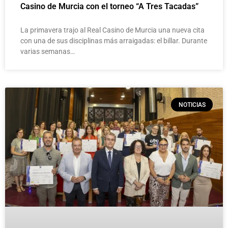
Casino de Murcia con el torneo “A Tres Tacadas”
La primavera trajo al Real Casino de Murcia una nueva cita
con una de sus disciplinas más arraigadas: el billar. Durante
varias semanas…
NOTICIAS