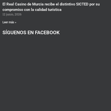
El Real Casino de Murcia recibe el distintivo SICTED por su
compromiso con la calidad turística
12 junio, 2026
Leer más »
SÍGUENOS EN FACEBOOK