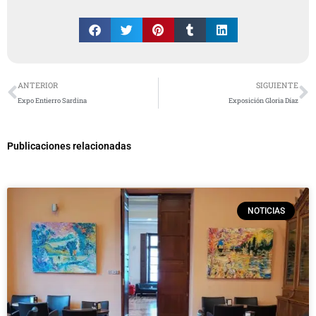
Ant
S
ANTERIOR
SIGUIENTE
Expo Entierro Sardina
Exposición Gloria Díaz
Publicaciones relacionadas
NOTICIAS