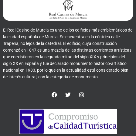
El Real Casino de Murcia es uno de los edificios más emblemáticos de
la ciudad española de Murcia. Se encuentra en la céntrica calle
Trapería, no lejos de la catedral. El edificio, cuya construcción
comenzó en 1847 es una mezcla de las distintas corrientes artísticas
que coexistieron en la segunda mitad del siglo XIX y principios del
siglo XX en España y fue declarado monumento histórico-artístico
nacional en 1983, por lo que en la actualidad está considerado bien
de interés cultural, con la categoría de monumento.
F
T
I
a
w
n
c
i
s
e
t
t
b
t
a
o
e
g
o
r
r
k
a
m