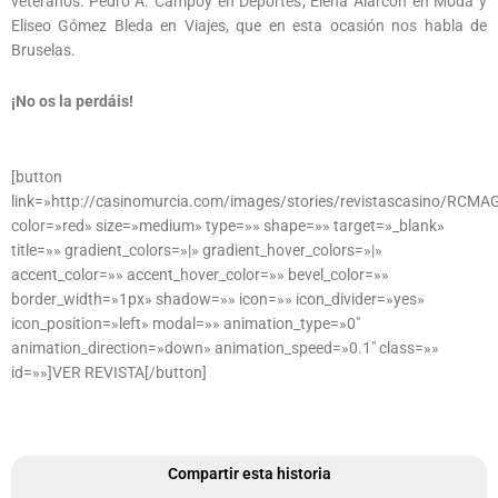
veteranos: Pedro A. Campoy en Deportes, Elena Alarcón en Moda y
Eliseo Gómez Bleda en Viajes, que en esta ocasión nos habla de
Bruselas.
¡No os la perdáis!
[button
link=»http://casinomurcia.com/images/stories/revistascasino/RCMA
color=»red» size=»medium» type=»» shape=»» target=»_blank»
title=»» gradient_colors=»|» gradient_hover_colors=»|»
accent_color=»» accent_hover_color=»» bevel_color=»»
border_width=»1px» shadow=»» icon=»» icon_divider=»yes»
icon_position=»left» modal=»» animation_type=»0″
animation_direction=»down» animation_speed=»0.1″ class=»»
id=»»]VER REVISTA[/button]
Compartir esta historia