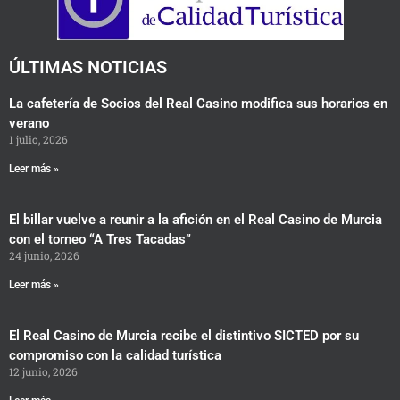
o
r
r
k
a
m
ÚLTIMAS NOTICIAS
La cafetería de Socios del Real Casino modifica sus horarios en
verano
1 julio, 2026
Leer más »
El billar vuelve a reunir a la afición en el Real Casino de Murcia
con el torneo “A Tres Tacadas”
24 junio, 2026
Leer más »
El Real Casino de Murcia recibe el distintivo SICTED por su
compromiso con la calidad turística
12 junio, 2026