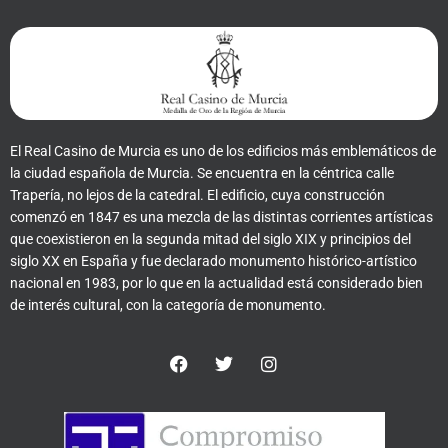
El Real Casino de Murcia es uno de los edificios más emblemáticos de
la ciudad española de Murcia. Se encuentra en la céntrica calle
Trapería, no lejos de la catedral. El edificio, cuya construcción
comenzó en 1847 es una mezcla de las distintas corrientes artísticas
que coexistieron en la segunda mitad del siglo XIX y principios del
siglo XX en España y fue declarado monumento histórico-artístico
nacional en 1983, por lo que en la actualidad está considerado bien
de interés cultural, con la categoría de monumento.
F
T
I
a
w
n
c
i
s
e
t
t
b
t
a
o
e
g