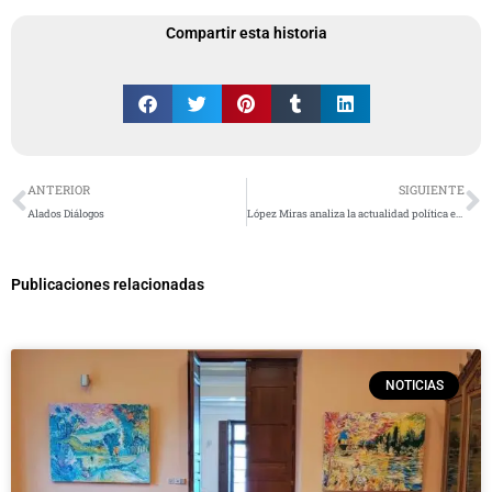
Compartir esta historia
Ant
S
ANTERIOR
SIGUIENTE
Alados Diálogos
López Miras analiza la actualidad política en el Real Casino
Publicaciones relacionadas
NOTICIAS