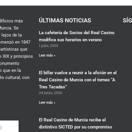
ÚLTIMAS NOTICIAS
SÍ
dificios más
urcia. Se
La cafetería de Socios del Real Casino
 lejos de la
modifica sus horarios en verano
 comenzó en 1847
1 julio, 2026
 artísticas que
Leer más »
 XIX y principios
 monumento
lo que en la
El billar vuelve a reunir a la afición en el
és cultural, con
Real Casino de Murcia con el torneo “A
Tres Tacadas”
24 junio, 2026
Leer más »
El Real Casino de Murcia recibe el
distintivo SICTED por su compromiso