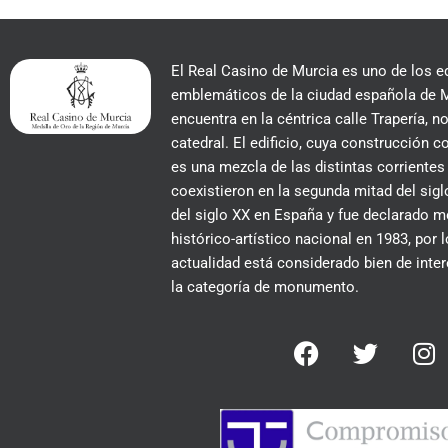
El Real Casino de Murcia es uno de los e
emblemáticos de la ciudad española de M
encuentra en la céntrica calle Trapería, no
catedral. El edificio, cuya construcción
es una mezcla de las distintas corrientes
coexistieron en la segunda mitad del siglo
del siglo XX en España y fue declarado
histórico-artístico nacional en 1983, por 
actualidad está considerado bien de inter
la categoría de monumento.
F
T
I
a
w
n
c
i
s
e
t
t
b
t
a