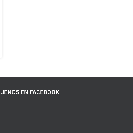
GUENOS EN FACEBOOK