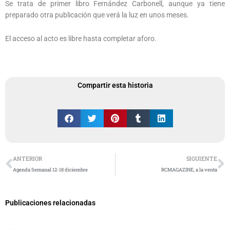
Se trata de primer libro Fernández Carbonell, aunque ya tiene
preparado otra publicación que verá la luz en unos meses.
El acceso al acto es libre hasta completar aforo.
Compartir esta historia
Ant
S
ANTERIOR
SIGUIENTE
Agenda Semanal 12-18 diciembre
RCMAGAZINE, a la venta
Publicaciones relacionadas