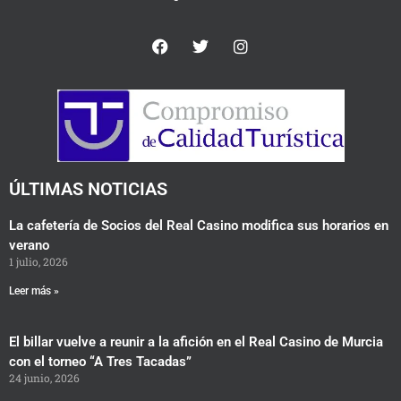
F
T
I
a
w
n
c
i
s
e
t
t
b
t
a
o
e
g
o
r
r
k
a
m
ÚLTIMAS NOTICIAS
La cafetería de Socios del Real Casino modifica sus horarios en
verano
1 julio, 2026
Leer más »
El billar vuelve a reunir a la afición en el Real Casino de Murcia
con el torneo “A Tres Tacadas”
24 junio, 2026