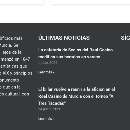
ÚLTIMAS NOTICIAS
SÍ
dificios más
urcia. Se
La cafetería de Socios del Real Casino
 lejos de la
modifica sus horarios en verano
 comenzó en 1847
1 julio, 2026
 artísticas que
Leer más »
 XIX y principios
 monumento
lo que en la
El billar vuelve a reunir a la afición en el
és cultural, con
Real Casino de Murcia con el torneo “A
Tres Tacadas”
24 junio, 2026
Leer más »