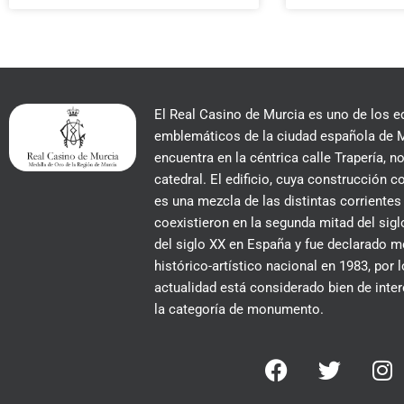
El Real Casino de Murcia es uno de los e
emblemáticos de la ciudad española de M
encuentra en la céntrica calle Trapería, no
catedral. El edificio, cuya construcción
es una mezcla de las distintas corrientes
coexistieron en la segunda mitad del siglo
del siglo XX en España y fue declarado
histórico-artístico nacional en 1983, por 
actualidad está considerado bien de inter
la categoría de monumento.
F
T
I
a
w
n
c
i
s