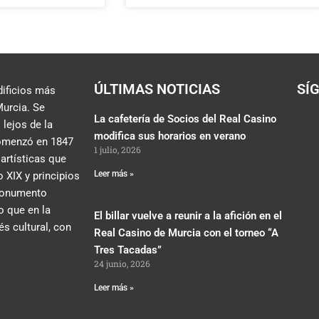
ÚLTIMAS NOTICIAS
SÍ
dificios más
urcia. Se
La cafetería de Socios del Real Casino
 lejos de la
modifica sus horarios en verano
 comenzó en 1847
1 julio, 2026
 artísticas que
Leer más »
 XIX y principios
 monumento
lo que en la
El billar vuelve a reunir a la afición en el
és cultural, con
Real Casino de Murcia con el torneo “A
Tres Tacadas”
24 junio, 2026
Leer más »