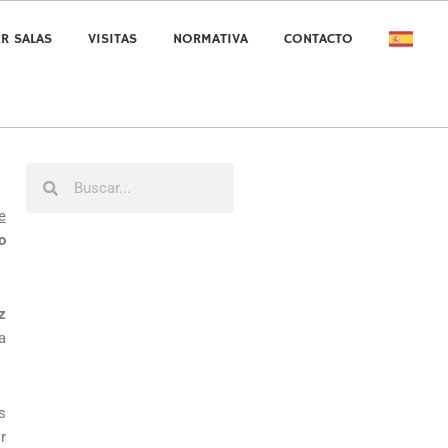
ER SALAS
VISITAS
NORMATIVA
CONTACTO
Buscar
Buscar
e
o
z
a
s
r