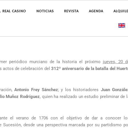
L REAL CASINO
NOTICIAS
REVISTA
AGENDA
ALQUIL
imer periódico murciano de la historia el próximo
jueves, 20 d
os actos de celebración del
312º aniversario de la batalla del Huert
ración,
Antonio Frey Sánchez
; y los historiadores
Juan Gonzále
lio Muñoz Rodríguez
, quien ha realizado un estudio preliminar de l
rante el verano de 1706 con el objetivo de dar a conocer lo
de Sucesión, desde una perspectiva marcada por su partidismo po