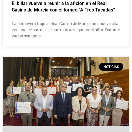
El billar vuelve a reunir a la afición en el Real
Casino de Murcia con el torneo “A Tres Tacadas”
La primavera trajo al Real Casino de Murcia una nueva cita
con una de sus disciplinas más arraigadas: el billar. Durante
varias semanas…
NOTICIAS