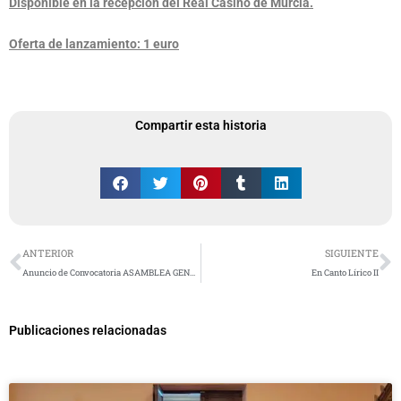
Disponible en la recepción del Real Casino de Murcia.
Oferta de lanzamiento: 1 euro
Compartir esta historia
Ant
S
ANTERIOR
SIGUIENTE
Anuncio de Convocatoria ASAMBLEA GENERAL
En Canto Lírico II
Publicaciones relacionadas