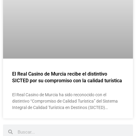
El Real Casino de Murcia recibe el distintivo
SICTED por su compromiso con la calidad turística
El Real Casino de Murcia ha sido reconocido con el
distintivo “Compromiso de Calidad Turística” del Sistema
Integral de Calidad Turística en Destinos (SICTED)…
Buscar
Buscar