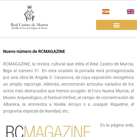
Ir
al
contenido
EL REAL CASINO
ALQUILER SALAS
Nuevo número de RCMAGAZINE
RCMAGAZINE, la revista cultural que edita el Real Casino de Murcia,
llega al número 31. En esta ocasión la portada está protagonizada
por una obra de Ángela S. Casanova, de cuya exposición recogemos
un amplio reportaje. Además, encontrarán artículos variados de los
actos más destacados que hemos acogido: el Foro Nueva Murcia, el
Museo Arqueológico, el festival Vinfest, el campo de concentración de
Albatera, la entrevista a Noelia Arroyo o a Joaquín Riquelme, el
programa especial de Navidad, etc.
En la página web,