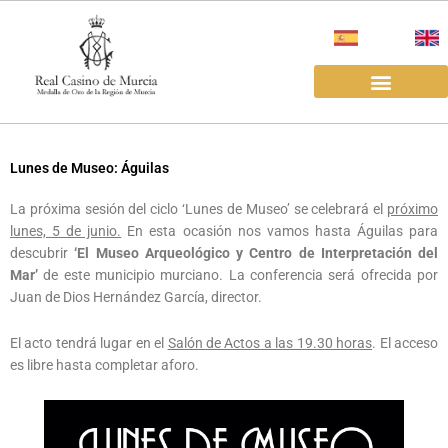
Ir
al
contenido
EL REAL CASINO
ALQUILER SALAS
Lunes de Museo: Águilas
La próxima sesión del ciclo ‘Lunes de Museo’ se celebrará el
próximo
lunes, 5 de junio.
En esta ocasión nos vamos hasta Águilas para
descubrir
‘El Museo Arqueológico y Centro de Interpretación del
Mar’
de este municipio murciano. La conferencia será ofrecida por
Juan de Dios Hernández García, director.
El acto tendrá lugar en el
Salón de Actos a las 19.30 horas
. El acceso
es libre hasta completar aforo.