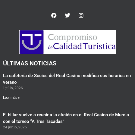
F
T
I
a
w
n
c
i
s
e
t
t
b
t
a
o
e
g
o
r
r
k
a
m
ÚLTIMAS NOTICIAS
La cafetería de Socios del Real Casino modifica sus horarios en
verano
1 julio, 2026
Leer más »
El billar vuelve a reunir a la afición en el Real Casino de Murcia
con el torneo “A Tres Tacadas”
24 junio, 2026