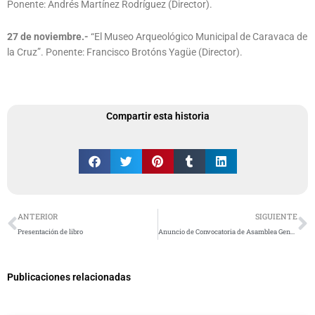
Ponente: Andrés Martínez Rodríguez (Director).
27 de noviembre.-
“El Museo Arqueológico Municipal de Caravaca de
la Cruz”. Ponente: Francisco Brotóns Yagüe (Director).
Compartir esta historia
Ant
S
ANTERIOR
SIGUIENTE
Presentación de libro
Anuncio de Convocatoria de Asamblea General
Publicaciones relacionadas