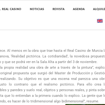
L REAL CASINO
NOTICIAS
REVISTA
AGENDA
ALQUIL
ece. Al menos en la obra que trae hasta el Real Casino de Murcia l
anova, ‘Realidad pictórica. La cotidianidad’, la novedosa propuest
 y que se podrá ver en la Sala Alta a partir del 3 de noviembre.
a propia realidad una obra de arte a través de la pintura”, explic
original propuesta que surgió del Master de Producción y Gestió
 realizando. Su objetivo es que una escena real parezca una obr
 justo lo contrario que el realismo pictórico. Para ello crea l
es y paredes y suelo real, objetos y personas reales, y pinta sobr
ta que lo entiendan a la primera cuando lo explico. La gente que l
ndo, es hacer de lo tridimensional algo bidimensional”, resume.