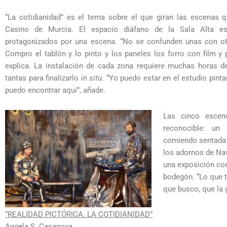
“La cotidianidad” es el tema sobre el que giran las escenas 
Casino de Murcia. El espacio diáfano de la Sala Alta es
protagonizados por una escena. “No se confunden unas con ot
Compro el tablón y lo pinto y los paneles los forro con film y p
explica. La instalación de cada zona requiere muchas horas de
tantas para finalizarlo
in situ
. “Yo puedo estar en el estudio pinta
puedo encontrar aquí”, añade.
Las cinco escen
reconocible: un
comiendo sentada e
los adornos de Nav
una exposición con
bodegón. “Lo que t
que busco, que la 
“REALIDAD PICTÓRICA. LA COTIDIANIDAD”
Angela S. Casanova