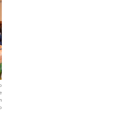
o
e
n
o