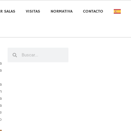
ER SALAS
VISITAS
NORMATIVA
CONTACTO
Buscar
Buscar
a
a
a
n
a
a
e
o