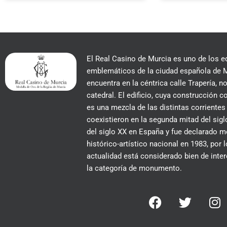
El Real Casino de Murcia es uno de los e
emblemáticos de la ciudad española de M
encuentra en la céntrica calle Trapería, no
catedral. El edificio, cuya construcción
es una mezcla de las distintas corrientes
coexistieron en la segunda mitad del siglo
del siglo XX en España y fue declarado
histórico-artístico nacional en 1983, por 
actualidad está considerado bien de inter
la categoría de monumento.
F
T
I
a
w
n
c
i
s