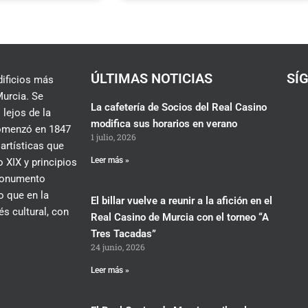
ÚLTIMAS NOTICIAS
SÍ
dificios más
urcia. Se
La cafetería de Socios del Real Casino
 lejos de la
modifica sus horarios en verano
 comenzó en 1847
1 julio, 2026
 artísticas que
Leer más »
 XIX y principios
 monumento
lo que en la
El billar vuelve a reunir a la afición en el
és cultural, con
Real Casino de Murcia con el torneo “A
Tres Tacadas”
24 junio, 2026
Leer más »