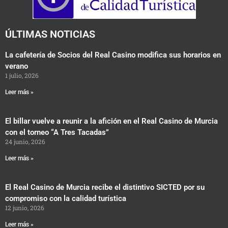
o
r
r
k
a
m
ÚLTIMAS NOTICIAS
La cafetería de Socios del Real Casino modifica sus horarios en
verano
1 julio, 2026
Leer más »
El billar vuelve a reunir a la afición en el Real Casino de Murcia
con el torneo “A Tres Tacadas”
24 junio, 2026
Leer más »
El Real Casino de Murcia recibe el distintivo SICTED por su
compromiso con la calidad turística
12 junio, 2026
Leer más »