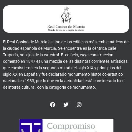
El Real Casino de Murcia es uno de los edificios más emblemáticos de
la ciudad española de Murcia. Se encuentra en la céntrica calle
Trapería, no lejos de la catedral. El edificio, cuya construcción
comenzó en 1847 es una mezcla de las distintas corrientes artísticas
que coexistieron en la segunda mitad del siglo XIX y principios del
siglo XX en España y fue declarado monumento histórico-artístico
nacional en 1983, por lo que en la actualidad está considerado bien
de interés cultural, con la categoría de monumento.
F
T
I
a
w
n
c
i
s
e
t
t
b
t
a
o
e
g