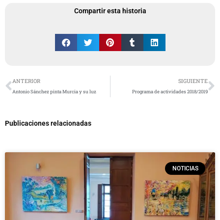
Compartir esta historia
Ant
S
ANTERIOR
SIGUIENTE
Antonio Sánchez pinta Murcia y su luz
Programa de actividades 2018/2019
Publicaciones relacionadas
NOTICIAS