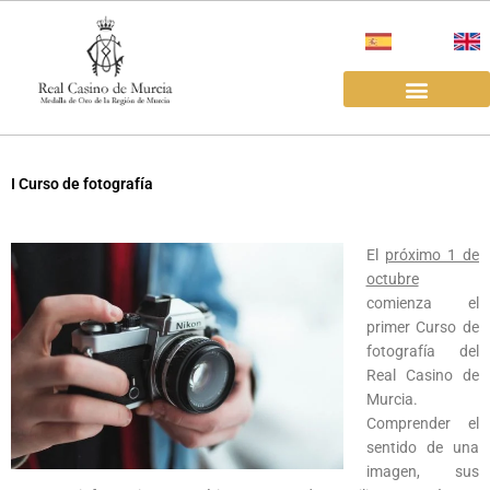
Ir
al
contenido
EL REAL CASINO
ALQUILER SALAS
I Curso de fotografía
El
próximo 1 de
octubre
comienza el
primer Curso de
fotografía del
Real Casino de
Murcia.
Comprender el
sentido de una
imagen, sus