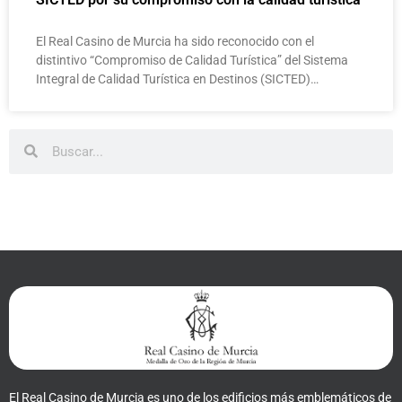
El Real Casino de Murcia ha sido reconocido con el
distintivo “Compromiso de Calidad Turística” del Sistema
Integral de Calidad Turística en Destinos (SICTED)…
Buscar
Buscar
El Real Casino de Murcia es uno de los edificios más emblemáticos de