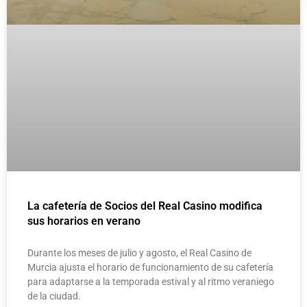
La cafetería de Socios del Real Casino modifica
sus horarios en verano
Durante los meses de julio y agosto, el Real Casino de
Murcia ajusta el horario de funcionamiento de su cafetería
para adaptarse a la temporada estival y al ritmo veraniego
de la ciudad.