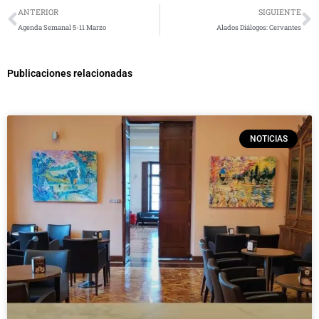
Ant
S
ANTERIOR
SIGUIENTE
Agenda Semanal 5-11 Marzo
Alados Diálogos: Cervantes
Publicaciones relacionadas
NOTICIAS