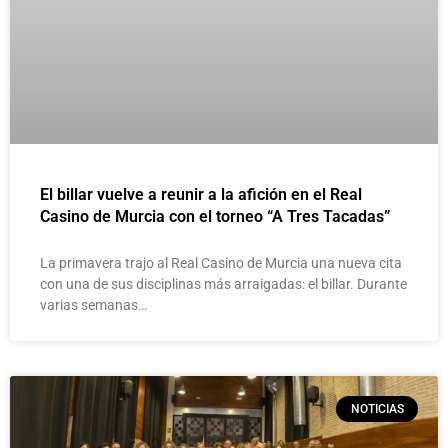
El billar vuelve a reunir a la afición en el Real
Casino de Murcia con el torneo “A Tres Tacadas”
La primavera trajo al Real Casino de Murcia una nueva cita
con una de sus disciplinas más arraigadas: el billar. Durante
varias semanas…
NOTICIAS