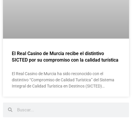
El Real Casino de Murcia recibe el distintivo
SICTED por su compromiso con la calidad turística
El Real Casino de Murcia ha sido reconocido con el
distintivo “Compromiso de Calidad Turística” del Sistema
Integral de Calidad Turística en Destinos (SICTED)…
Buscar
Buscar