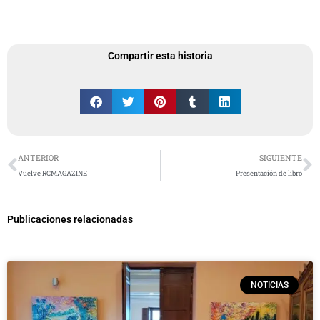
Compartir esta historia
Ant
S
ANTERIOR
SIGUIENTE
Vuelve RCMAGAZINE
Presentación de libro
Publicaciones relacionadas
NOTICIAS