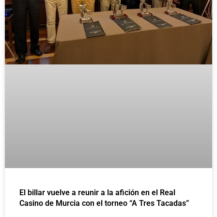
El billar vuelve a reunir a la afición en el Real
Casino de Murcia con el torneo “A Tres Tacadas”