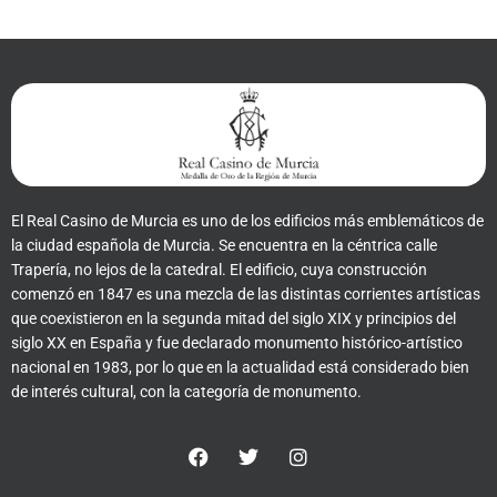
El Real Casino de Murcia es uno de los edificios más emblemáticos de
la ciudad española de Murcia. Se encuentra en la céntrica calle
Trapería, no lejos de la catedral. El edificio, cuya construcción
comenzó en 1847 es una mezcla de las distintas corrientes artísticas
que coexistieron en la segunda mitad del siglo XIX y principios del
siglo XX en España y fue declarado monumento histórico-artístico
nacional en 1983, por lo que en la actualidad está considerado bien
de interés cultural, con la categoría de monumento.
F
T
I
a
w
n
c
i
s