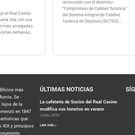
reconocido con el distintivo
“Compromiso de Calidad Turística”
jo al Real Casino
del Sistema Integral de Calidad
ueva cita con una
Turística en Destinos (SICTED)…
as más arraigadas:
te varias semanas…
ÚLTIMAS NOTICIAS
SÍ
dificios más
urcia. Se
La cafetería de Socios del Real Casino
 lejos de la
modifica sus horarios en verano
 comenzó en 1847
1 julio, 2026
 artísticas que
Leer más »
 XIX y principios
 monumento