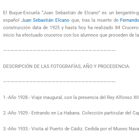
El Buque-Escuela “Juan Sebastián de Elcano” es un bergantín-
español
Juan Sebastián Elcano
que, tras la muerte de
Fernando
construcción data de 1925 y hasta hoy ha realizado 84 Crucero
inicio ha efectuado cruceros con los alumnos que proceden de la 
——————————————————————————————-
DESCRIPCIÓN DE LAS FOTOGRAFÍAS, AÑO Y PROCEDENCIA:
——————————————————————————————-
1.-Año 1928.- Viaje inaugural, con la presencia del Rey Alfonso XII
2.-Año 1929.- Entrando en La Habana. Colección particular del Ca
3.-Año 1933.- Visita al Puerto de Cádiz. Cedida por el Museo Nava