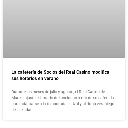
La cafetería de Socios del Real Casino modifica
sus horarios en verano
Durante los meses de julio y agosto, el Real Casino de
Murcia ajusta el horario de funcionamiento de su cafetería
para adaptarse a la temporada estival y al ritmo veraniego
de la ciudad.