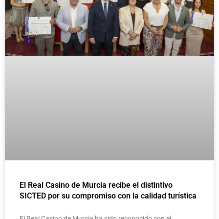
El Real Casino de Murcia recibe el distintivo
SICTED por su compromiso con la calidad turística
El Real Casino de Murcia ha sido reconocido con el