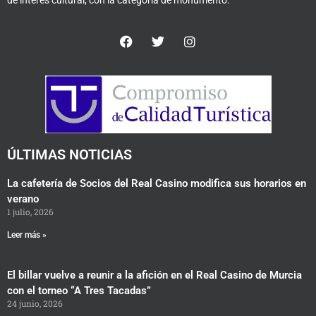
de interés cultural, con la categoría de monumento.
F
T
I
a
w
n
c
i
s
e
t
t
b
t
a
o
e
g
o
r
r
k
a
m
ÚLTIMAS NOTICIAS
La cafetería de Socios del Real Casino modifica sus horarios en
verano
1 julio, 2026
Leer más »
El billar vuelve a reunir a la afición en el Real Casino de Murcia
con el torneo “A Tres Tacadas”
24 junio, 2026