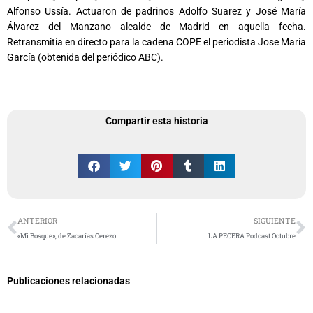
Alfonso Ussía. Actuaron de padrinos Adolfo Suarez y José María
Álvarez del Manzano alcalde de Madrid en aquella fecha.
Retransmitía en directo para la cadena COPE el periodista Jose María
García (obtenida del periódico ABC).
Compartir esta historia
Ant
S
ANTERIOR
SIGUIENTE
«Mi Bosque», de Zacarías Cerezo
LA PECERA Podcast Octubre
Publicaciones relacionadas