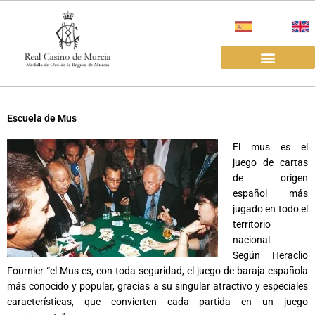
Ir
al
contenido
EL REAL CASINO
ALQUILER SALAS
Escuela de Mus
El mus es el
juego de cartas
de origen
español más
jugado en todo el
territorio
nacional.
Según Heraclio
Fournier “el Mus es, con toda seguridad, el juego de baraja española
más conocido y popular, gracias a su singular atractivo y especiales
características, que convierten cada partida en un juego