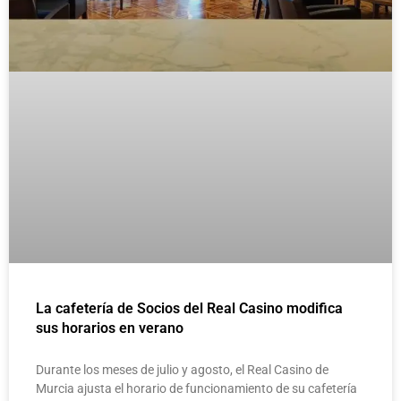
La cafetería de Socios del Real Casino modifica
sus horarios en verano
Durante los meses de julio y agosto, el Real Casino de
Murcia ajusta el horario de funcionamiento de su cafetería