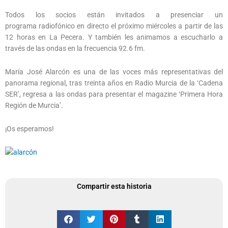
Todos los socios están invitados a presenciar un
programa radiofónico en directo el próximo miércoles a partir de las
12 horas en La Pecera. Y también les animamos a escucharlo a
través de las ondas en la frecuencia 92.6 fm.
María José Alarcón es una de las voces más representativas del
panorama regional, tras treinta años en Radio Murcia de la ‘Cadena
SER’, regresa a las ondas para presentar el magazine ‘Primera Hora
Región de Murcia’.
¡Os esperamos!
Compartir esta historia