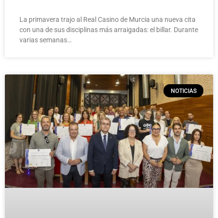
La primavera trajo al Real Casino de Murcia una nueva cita
con una de sus disciplinas más arraigadas: el billar. Durante
varias semanas…
NOTICIAS