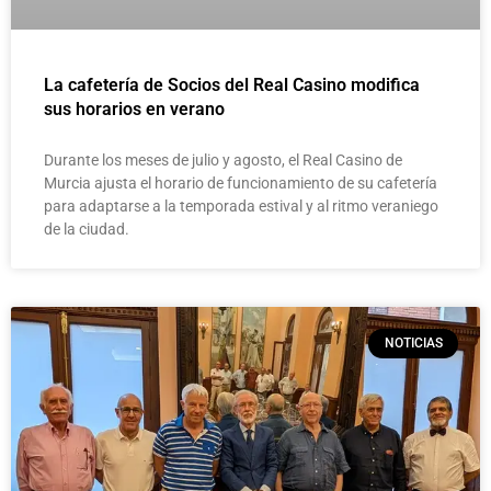
La cafetería de Socios del Real Casino modifica
sus horarios en verano
Durante los meses de julio y agosto, el Real Casino de
Murcia ajusta el horario de funcionamiento de su cafetería
para adaptarse a la temporada estival y al ritmo veraniego
de la ciudad.
NOTICIAS