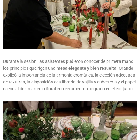
Durante la sesión, las asistentes pudieron conocer de primera mano
los principios que rigen una
mesa elegante y bien resuelta
. Granda
explicó la importancia de la armonía cromática, la elección adecuada
de texturas, la disposición equilibrada de vajilla y cubertería y el papel
esencial de un arreglo floral correctamente integrado en el conjunto.