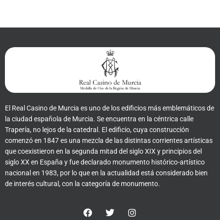
El Real Casino de Murcia es uno de los edificios más emblemáticos de
la ciudad española de Murcia. Se encuentra en la céntrica calle
Trapería, no lejos de la catedral. El edificio, cuya construcción
comenzó en 1847 es una mezcla de las distintas corrientes artísticas
que coexistieron en la segunda mitad del siglo XIX y principios del
siglo XX en España y fue declarado monumento histórico-artístico
nacional en 1983, por lo que en la actualidad está considerado bien
de interés cultural, con la categoría de monumento.
F
T
I
a
w
n