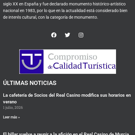
siglo XX en España y fue declarado monumento histórico-artístico
nacional en 1983, por lo que en la actualidad está considerado bien
de interés cultural, con la categoría de monumento.
F
T
I
a
w
n
c
i
s
e
t
t
b
t
a
o
e
g
o
r
r
k
a
m
ÚLTIMAS NOTICIAS
La cafetería de Socios del Real Casino modifica sus horarios en
verano
1 julio, 2026
Leer más »
El billar vuelve a reunir a la afición en el Real Casino de Murcia