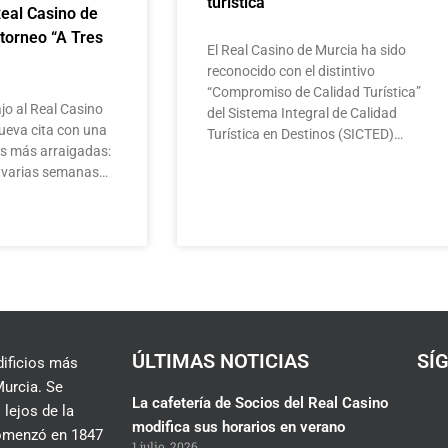
turística
Real Casino de
 torneo “A Tres
El Real Casino de Murcia ha sido
reconocido con el distintivo
“Compromiso de Calidad Turística”
jo al Real Casino
del Sistema Integral de Calidad
ueva cita con una
Turística en Destinos (SICTED)…
as más arraigadas:
te varias semanas…
ÚLTIMAS NOTICIAS
SÍ
dificios más
urcia. Se
La cafetería de Socios del Real Casino
 lejos de la
modifica sus horarios en verano
 comenzó en 1847
1 julio, 2026