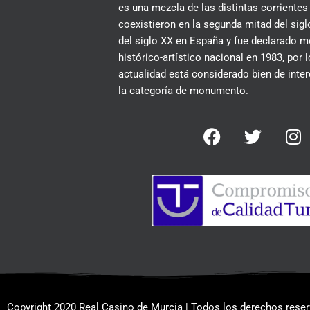
es una mezcla de las distintas corrientes
coexistieron en la segunda mitad del siglo
del siglo XX en España y fue declarado
histórico-artístico nacional en 1983, por 
actualidad está considerado bien de inter
la categoría de monumento.
F
T
I
a
w
n
c
i
s
e
t
t
b
t
a
o
e
g
o
r
r
k
a
m
Copyright 2020 Real Casino de Murcia | Todos los derechos rese