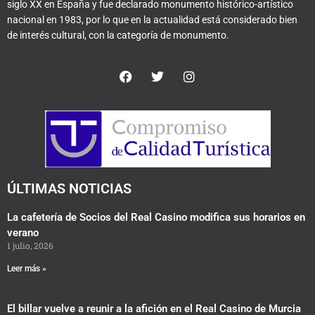
siglo XX en España y fue declarado monumento histórico-artístico
nacional en 1983, por lo que en la actualidad está considerado bien
de interés cultural, con la categoría de monumento.
F
T
I
a
w
n
c
i
s
e
t
t
b
t
a
o
e
g
o
r
r
k
a
m
ÚLTIMAS NOTICIAS
La cafetería de Socios del Real Casino modifica sus horarios en
verano
1 julio, 2026
Leer más »
El billar vuelve a reunir a la afición en el Real Casino de Murcia