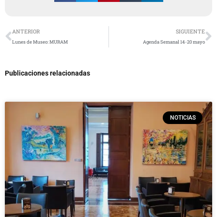
Ant
S
ANTERIOR
SIGUIENTE
Lunes de Museo: MURAM
Agenda Semanal 14-20 mayo
Publicaciones relacionadas
NOTICIAS