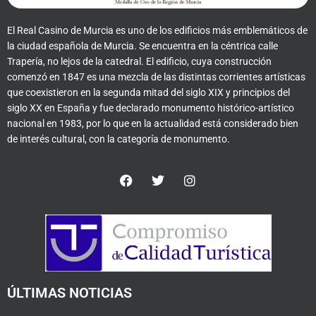
El Real Casino de Murcia es uno de los edificios más emblemáticos de
la ciudad española de Murcia. Se encuentra en la céntrica calle
Trapería, no lejos de la catedral. El edificio, cuya construcción
comenzó en 1847 es una mezcla de las distintas corrientes artísticas
que coexistieron en la segunda mitad del siglo XIX y principios del
siglo XX en España y fue declarado monumento histórico-artístico
nacional en 1983, por lo que en la actualidad está considerado bien
de interés cultural, con la categoría de monumento.
F
T
I
a
w
n
c
i
s
e
t
t
b
t
a
o
e
g
o
r
r
k
a
m
ÚLTIMAS NOTICIAS