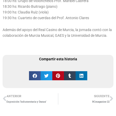
18:00 hs: Grupo de violonchelos Prof. Maribel Cabrera
18:30 hs: Ricardo Buitrago (piano)
19:00 hs: Claudia Ruíz (viola)
19:30 hs: Cuarteto de cuerdas del Prof. Antonio Clares
Además del apoyo del Real Casino de Murcia, la jornada contó con la
colaboración de Murcia Musical, GAES y la Universidad de Murcia.
Compartir esta historia
Ant
S
ANTERIOR
SIGUIENTE
Exposición ‘Indumentaria y Danza’
RCmagazine 22