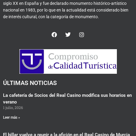
siglo XX en España y fue declarado monumento histórico-artístico
nacional en 1983, por lo que en la actualidad está considerado bien
de interés cultural, con la categoría de monumento.
F
T
I
a
w
n
c
i
s
e
t
t
b
t
a
o
e
g
o
r
r
k
a
m
ÚLTIMAS NOTICIAS
La cafetería de Socios del Real Casino modifica sus horarios en
verano
1 julio, 2026
Leer más »
El billar vuelve a reunir a la afición en el Real Casino de Murcia