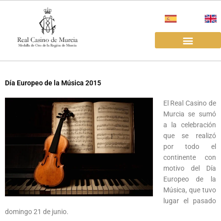
Ir
al
contenido
EL REAL CASINO
ALQUILER SALAS
Día Europeo de la Música 2015
El Real Casino de
Murcia se sumó
a la celebración
que se realizó
por todo el
continente con
motivo del Día
Europeo de la
Música, que tuvo
lugar el pasado
domingo 21 de junio.