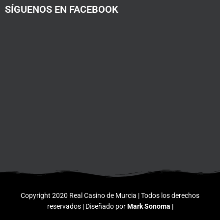
SÍGUENOS EN FACEBOOK
Copyright 2020 Real Casino de Murcia | Todos los derechos
reservados | Diseñado por
Mark Sonoma
|