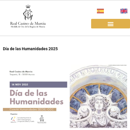
Ir
al
contenido
EL REAL CASINO
ALQUILER SALAS
Día de las Humanidades 2025