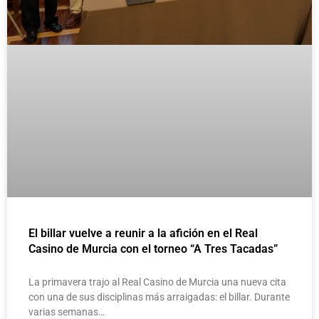
El billar vuelve a reunir a la afición en el Real
Casino de Murcia con el torneo “A Tres Tacadas”
La primavera trajo al Real Casino de Murcia una nueva cita
con una de sus disciplinas más arraigadas: el billar. Durante
varias semanas…