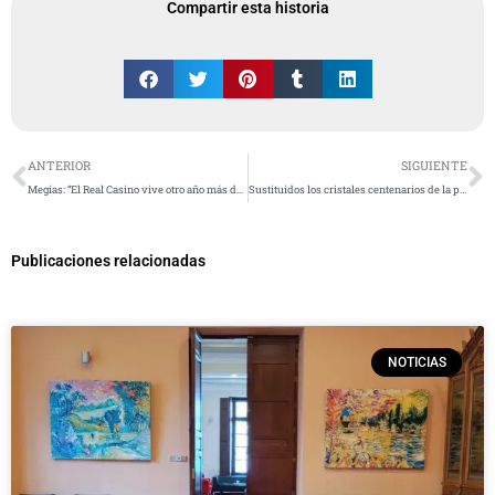
Compartir esta historia
Ant
S
ANTERIOR
SIGUIENTE
Megías: “El Real Casino vive otro año más de éxito financiero”
Sustituidos los cristales centenarios de la puerta principal tras el acto vandálico
Publicaciones relacionadas
NOTICIAS