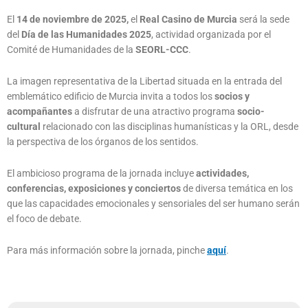
El
14 de noviembre de 2025,
el
Real Casino de Murcia
será la sede
del
Día de las Humanidades 2025
, actividad organizada por el
Comité de Humanidades de la
SEORL-CCC
.
La imagen representativa de la Libertad situada en la entrada del
emblemático edificio de Murcia invita a todos los
socios y
acompañantes
a disfrutar de una atractivo programa
socio-
cultural
relacionado con las disciplinas humanísticas y la ORL, desde
la perspectiva de los órganos de los sentidos.
El ambicioso programa de la jornada incluye
actividades,
conferencias, exposiciones y conciertos
de diversa temática en los
que las capacidades emocionales y sensoriales del ser humano serán
el foco de debate.
Para más información sobre la jornada, pinche
aquí
.