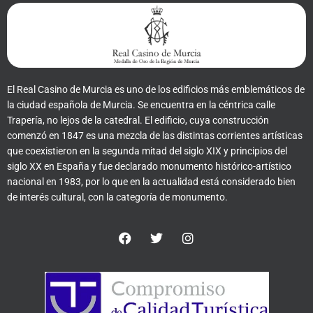
El Real Casino de Murcia es uno de los edificios más emblemáticos de
la ciudad española de Murcia. Se encuentra en la céntrica calle
Trapería, no lejos de la catedral. El edificio, cuya construcción
comenzó en 1847 es una mezcla de las distintas corrientes artísticas
que coexistieron en la segunda mitad del siglo XIX y principios del
siglo XX en España y fue declarado monumento histórico-artístico
nacional en 1983, por lo que en la actualidad está considerado bien
de interés cultural, con la categoría de monumento.
F
T
I
a
w
n
c
i
s
e
t
t
b
t
a
o
e
g
o
r
r