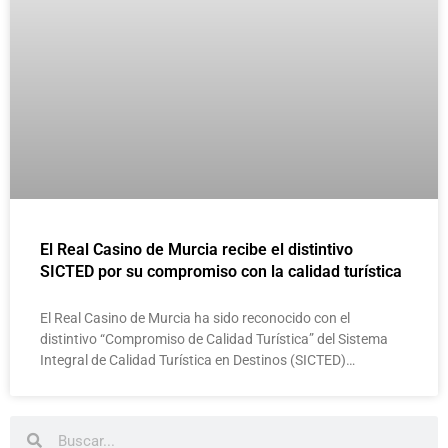
El Real Casino de Murcia recibe el distintivo
SICTED por su compromiso con la calidad turística
El Real Casino de Murcia ha sido reconocido con el
distintivo “Compromiso de Calidad Turística” del Sistema
Integral de Calidad Turística en Destinos (SICTED)…
Buscar
Buscar