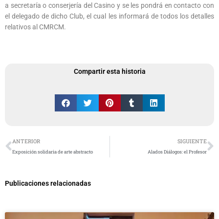
a secretaría o conserjería del Casino y se les pondrá en contacto con
el delegado de dicho Club, el cual les informará de todos los detalles
relativos al CMRCM.
Compartir esta historia
Ant
S
ANTERIOR
SIGUIENTE
Exposición solidaria de arte abstracto
Alados Diálogos: el Profesor
Publicaciones relacionadas