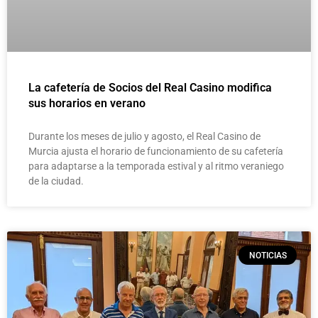
La cafetería de Socios del Real Casino modifica
sus horarios en verano
Durante los meses de julio y agosto, el Real Casino de
Murcia ajusta el horario de funcionamiento de su cafetería
para adaptarse a la temporada estival y al ritmo veraniego
de la ciudad.
NOTICIAS