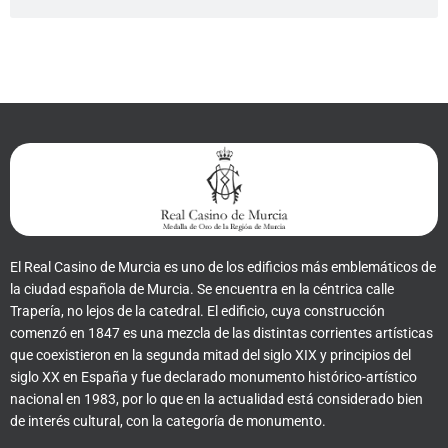
El Real Casino de Murcia es uno de los edificios más emblemáticos de
la ciudad española de Murcia. Se encuentra en la céntrica calle
Trapería, no lejos de la catedral. El edificio, cuya construcción
comenzó en 1847 es una mezcla de las distintas corrientes artísticas
que coexistieron en la segunda mitad del siglo XIX y principios del
siglo XX en España y fue declarado monumento histórico-artístico
nacional en 1983, por lo que en la actualidad está considerado bien
de interés cultural, con la categoría de monumento.