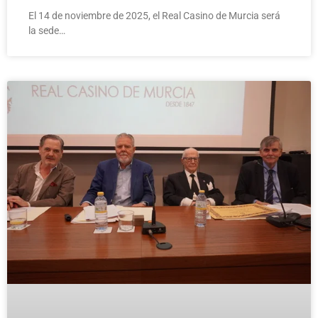
El 14 de noviembre de 2025, el Real Casino de Murcia será
la sede…