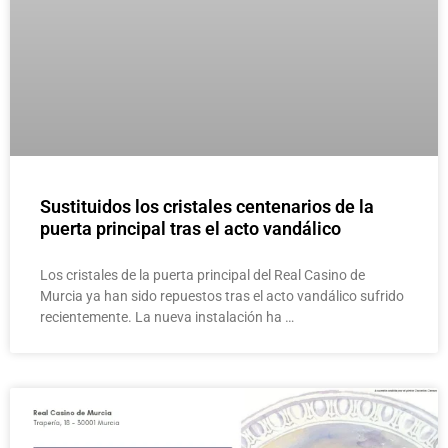
Sustituidos los cristales centenarios de la
puerta principal tras el acto vandálico
Los cristales de la puerta principal del Real Casino de
Murcia ya han sido repuestos tras el acto vandálico sufrido
recientemente. La nueva instalación ha …