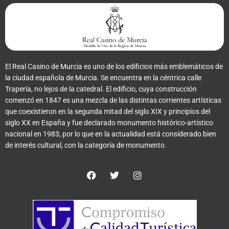
El Real Casino de Murcia es uno de los edificios más emblemáticos de
la ciudad española de Murcia. Se encuentra en la céntrica calle
Trapería, no lejos de la catedral. El edificio, cuya construcción
comenzó en 1847 es una mezcla de las distintas corrientes artísticas
que coexistieron en la segunda mitad del siglo XIX y principios del
siglo XX en España y fue declarado monumento histórico-artístico
nacional en 1983, por lo que en la actualidad está considerado bien
de interés cultural, con la categoría de monumento.
F
T
I
a
w
n
c
i
s
e
t
t
b
t
a
o
e
g
o
r
r