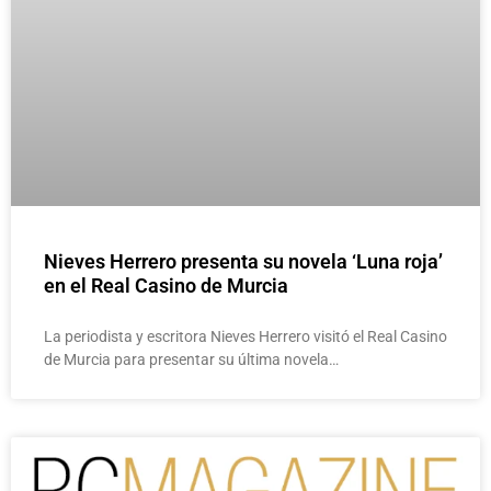
Nieves Herrero presenta su novela ‘Luna roja’
en el Real Casino de Murcia
La periodista y escritora Nieves Herrero visitó el Real Casino
de Murcia para presentar su última novela…