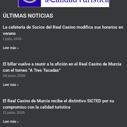
k
a
m
ÚLTIMAS NOTICIAS
La cafetería de Socios del Real Casino modifica sus horarios en
verano
1 julio, 2026
Leer más »
El billar vuelve a reunir a la afición en el Real Casino de Murcia
con el torneo “A Tres Tacadas”
24 junio, 2026
Leer más »
El Real Casino de Murcia recibe el distintivo SICTED por su
compromiso con la calidad turística
12 junio, 2026
Leer más »