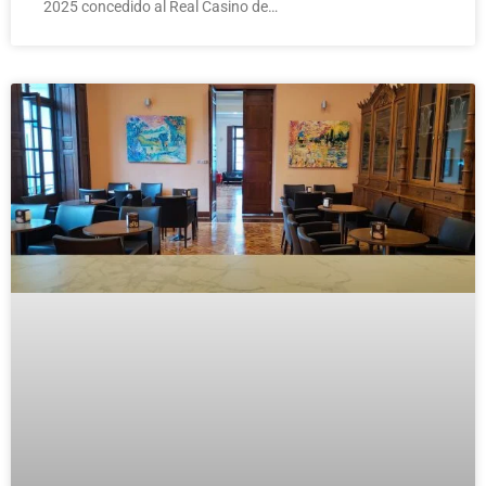
2025 concedido al Real Casino de…