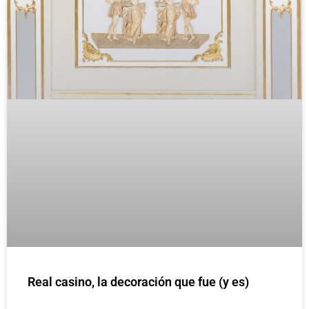
Real casino, la decoración que fue (y es)