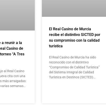
El Real Casino de Murcia
recibe el distintivo SICTED por
su compromiso con la calidad
e a reunir a la
turística
Real Casino de
 torneo “A Tres
El Real Casino de Murcia ha sido
reconocido con el distintivo
“Compromiso de Calidad Turística”
jo al Real Casino
del Sistema Integral de Calidad
ueva cita con una
Turística en Destinos (SICTED)…
as más arraigadas:
te varias semanas…