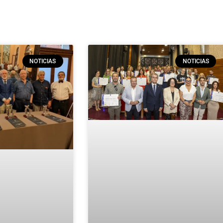
NOTICIAS
NOTICIAS