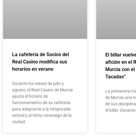
La cafetería de Socios del
El billar vuelv
Real Casino modifica sus
afición en el 
horarios en verano
Murcia con el
Tacadas”
Durante los meses de julio y
agosto, el Real Casino de Murcia
La primavera tra
ajusta el horario de
de Murcia una n
funcionamiento de su cafetería
de sus disciplin
para adaptarse a la temporada
el billar. Duran
estival y al ritmo veraniego de la
ciudad.