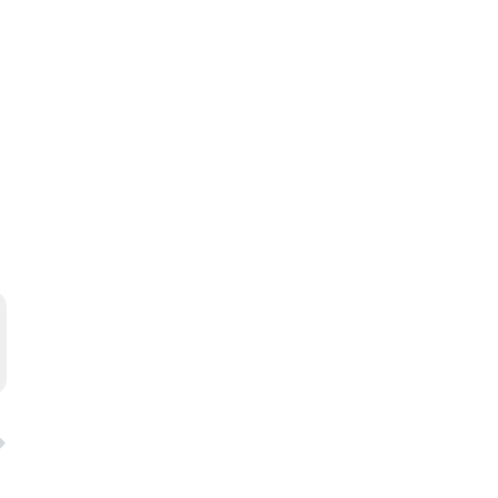
Siguiente