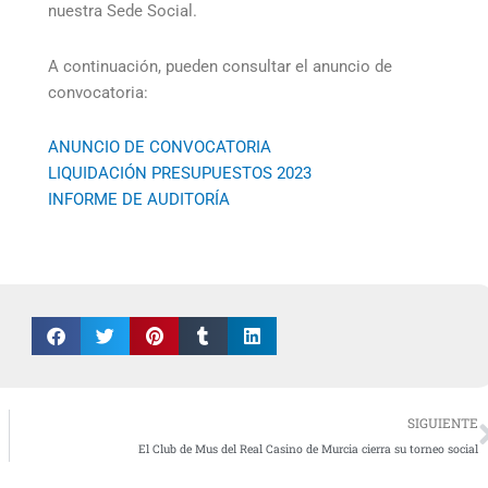
nuestra Sede Social.
A continuación, pueden consultar el anuncio de
convocatoria:
ANUNCIO DE CONVOCATORIA
LIQUIDACIÓN PRESUPUESTOS 2023
INFORME DE AUDITORÍA
SIGUIENTE
El Club de Mus del Real Casino de Murcia cierra su torneo social