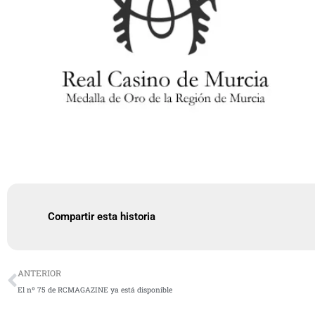
Compartir esta historia
Ant
ANTERIOR
El nº 75 de RCMAGAZINE ya está disponible