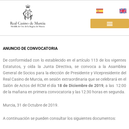
Ir
al
contenido
EL REAL CASINO
ALQUILER SALAS
ANUNCIO DE CONVOCATORIA
De conformidad con lo establecido en el artículo 113 de los vigentes
Estatutos, y oída la Junta Directiva, se convoca a la Asamblea
General de Socios para la elección de Presidente y Vicepresidente del
Real Casino de Murcia, en sesión extraordinaria que se celebrará en el
Salón de Actos del RCM el día
18 de Diciembre de 2019
, a las 12:00
de la mañana en primera convocatoria y las 12:30 horas en segunda.
Murcia, 31 de Octubre de 2019.
A continuación se pueden consultar los siguientes documentos: