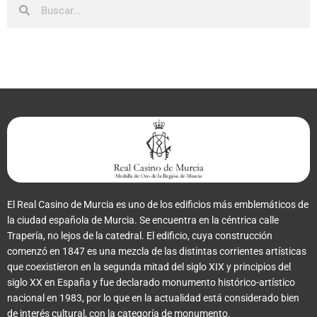
El Real Casino de Murcia es uno de los edificios más emblemáticos de
la ciudad española de Murcia. Se encuentra en la céntrica calle
Trapería, no lejos de la catedral. El edificio, cuya construcción
comenzó en 1847 es una mezcla de las distintas corrientes artísticas
que coexistieron en la segunda mitad del siglo XIX y principios del
siglo XX en España y fue declarado monumento histórico-artístico
nacional en 1983, por lo que en la actualidad está considerado bien
de interés cultural, con la categoría de monumento.