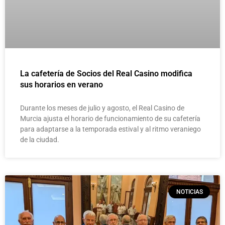
La cafetería de Socios del Real Casino modifica
sus horarios en verano
Durante los meses de julio y agosto, el Real Casino de
Murcia ajusta el horario de funcionamiento de su cafetería
para adaptarse a la temporada estival y al ritmo veraniego
de la ciudad.
NOTICIAS